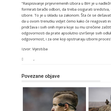
“Raspisivanje prijevremenih izbora u BiH je u nadležn
formirati birački odbori, da treba osigurati sredstva
izbore. To je u skladu sa zakonom. Šta će se dešava
da u ovom trenutku vidjet ćemo kako će reagovati inst
pridržava i svih onih mjera koje su mu izrečene zaš
odgovornosti da prate apsolutno izvršenje svih odluk
odgovornost, i za one koji opstruiraju izborni proces“
Izvor: Vijesti.ba
,
BiH
Vijesti
Povezane objave