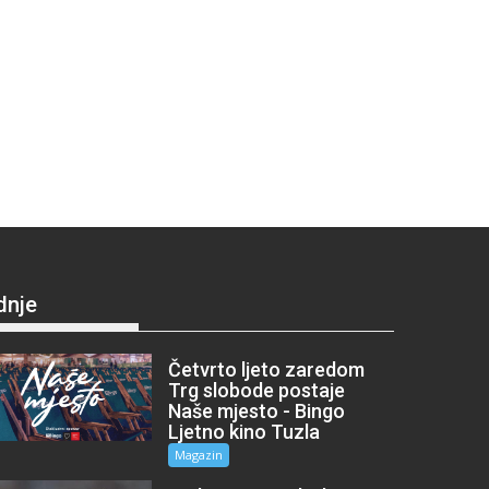
dnje
Četvrto ljeto zaredom
Trg slobode postaje
Naše mjesto - Bingo
Ljetno kino Tuzla
Magazin