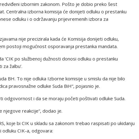
predviđeni izbornim zakonom. Pošto je dobio preko šest
t. Centralna izborna komisija će donijeti odluku o prestanku
ese odluku i o održavanju prijevremenih izbora za
javama nije precizirala kada će Komisija donijeti odluku,
kojem postoji mogućnost osporavanja prestanka mandata.
 da ‘CIK po službenoj dužnosti donosi odluku o prestanku
 za žalbu’.
a BH. To nije odluka Izborne komisije u smislu da nije bilo
ica pravosnažne odluke Suda BiH“, pojasnio je.
iti odgovornost i da se moraju početi poštivati odluke Suda.
 njegove reakcije“, dodao je.
RS, koje bi CIK u skladu sa zakonom trebao raspisati po ukidanju
ti odluku CIK-a, odgovara: