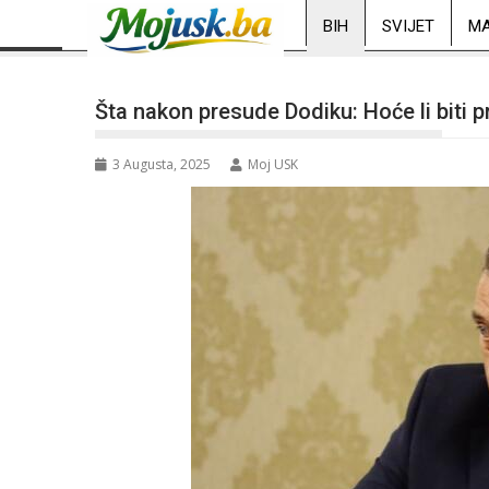
BIH
SVIJET
MA
Šta nakon presude Dodiku: Hoće li biti p
3 Augusta, 2025
Moj USK