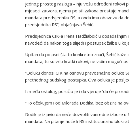
jednog prostog razloga – nju vežu određeni rokovi 
mjeseci zatvora, njemu po sili zakona prestaje manda
mandata predsjedniku RS, a onda ima obavezu da don
predsjednika RS“, objašnjava Šehić.
Predsjednica CIK-a Irena Hadžiabdić u dosadašnjim iz
navodeći da nakon toga slijedi i postupak žalbe u 
Upitan da pojasni šta to konkretno znači, Šehić kaže
mandata, tu su vrlo kratki rokovi, ne vidim mogućnosti
“Odluku donosi CIK na osnovu pravosnažne odluke Sud
prethodnog sudskog postupka. Ova odluka je posljed
Između ostalog, poručio je i da vjeruje ‘da će prorad
“To očekujem i od Milorada Dodika, bez obzira na ove
Dodik je izjavio da neće dozvoliti vanredne izbore u 
mandata. Na pitanje hoće li RS institucionalno blokira