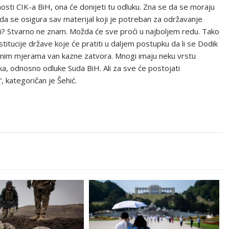
osti CIK-a BiH, ona će donijeti tu odluku. Zna se da se moraju
, da se osigura sav materijal koji je potreban za održavanje
ti? Stvarno ne znam. Možda će sve proći u najboljem redu. Tako
itucije države koje će pratiti u daljem postupku da li se Dodik
titnim mjerama van kazne zatvora. Mnogi imaju neku vrstu
a, odnosno odluke Suda BiH. Ali za sve će postojati
, kategoričan je Šehić.