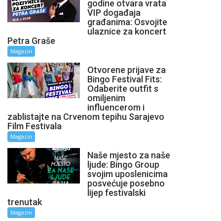
godine otvara vrata
VIP događaja
građanima: Osvojite
ulaznice za koncert
Petra Graše
Magazin
Otvorene prijave za
Bingo Festival Fits:
Odaberite outfit s
omiljenim
influencerom i
zablistajte na Crvenom tepihu Sarajevo
Film Festivala
Magazin
Naše mjesto za naše
ljude: Bingo Group
svojim uposlenicima
posvećuje posebno
lijep festivalski
trenutak
Magazin