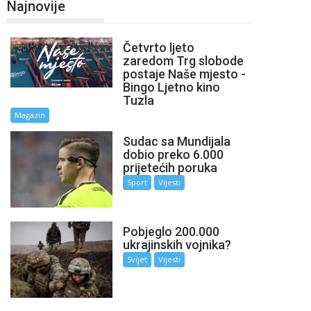
Najnovije
Četvrto ljeto
zaredom Trg slobode
postaje Naše mjesto -
Bingo Ljetno kino
Tuzla
Magazin
Sudac sa Mundijala
dobio preko 6.000
prijetećih poruka
Sport
Vijesti
Pobjeglo 200.000
ukrajinskih vojnika?
Svijet
Vijesti