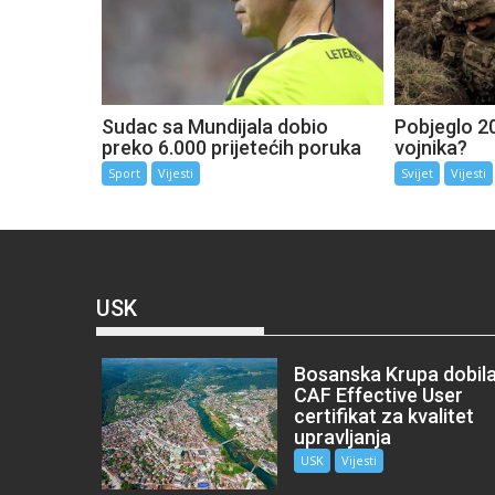
Sudac sa Mundijala dobio
Pobjeglo 20
preko 6.000 prijetećih poruka
vojnika?
Sport
Vijesti
Svijet
Vijesti
USK
Bosanska Krupa dobil
CAF Effective User
certifikat za kvalitet
upravljanja
USK
Vijesti