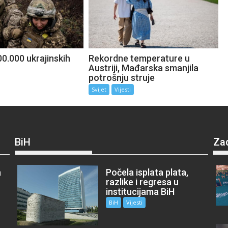
0.000 ukrajinskih
Rekordne temperature u
Austriji, Mađarska smanjila
potrošnju struje
Svijet
Vijesti
BiH
Za
a
Počela isplata plata,
razlike i regresa u
institucijama BiH
BiH
Vijesti