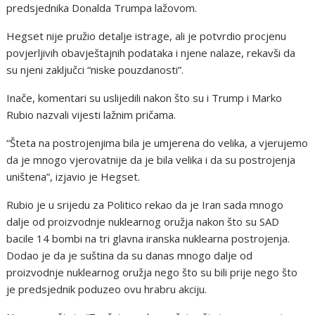
predsjednika Donalda Trumpa lažovom.
Hegset nije pružio detalje istrage, ali je potvrdio procjenu
povjerljivih obavještajnih podataka i njene nalaze, rekavši da
su njeni zaključci “niske pouzdanosti”.
Inače, komentari su uslijedili nakon što su i Trump i Marko
Rubio nazvali vijesti lažnim pričama.
“Šteta na postrojenjima bila je umjerena do velika, a vjerujemo
da je mnogo vjerovatnije da je bila velika i da su postrojenja
uništena”, izjavio je Hegset.
Rubio je u srijedu za Politico rekao da je Iran sada mnogo
dalje od proizvodnje nuklearnog oružja nakon što su SAD
bacile 14 bombi na tri glavna iranska nuklearna postrojenja.
Dodao je da je suština da su danas mnogo dalje od
proizvodnje nuklearnog oružja nego što su bili prije nego što
je predsjednik poduzeo ovu hrabru akciju.