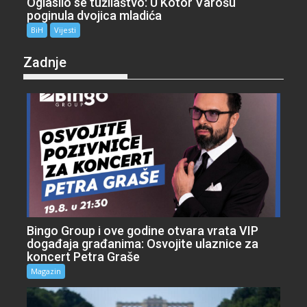
Oglasilo se tužilaštvo: U Kotor Varošu
poginula dvojica mladića
BiH
Vijesti
Zadnje
Bingo Group i ove godine otvara vrata VIP
događaja građanima: Osvojite ulaznice za
koncert Petra Graše
Magazin