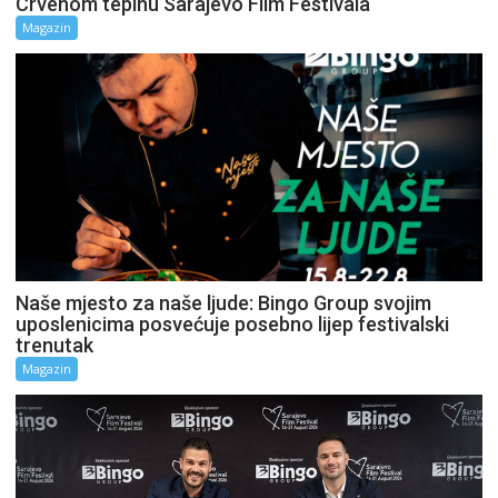
Crvenom tepihu Sarajevo Film Festivala
Magazin
Naše mjesto za naše ljude: Bingo Group svojim
uposlenicima posvećuje posebno lijep festivalski
trenutak
Magazin