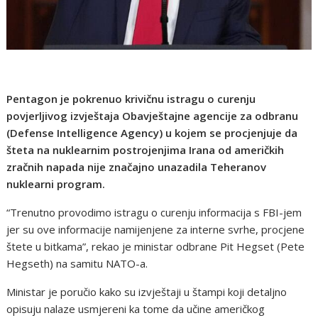
Pentagon je pokrenuo krivičnu istragu o curenju
povjerljivog izvještaja Obavještajne agencije za odbranu
(Defense Intelligence Agency) u kojem se procjenjuje da
šteta na nuklearnim postrojenjima Irana od američkih
zračnih napada nije značajno unazadila Teheranov
nuklearni program.
“Trenutno provodimo istragu o curenju informacija s FBI-jem
jer su ove informacije namijenjene za interne svrhe, procjene
štete u bitkama”, rekao je ministar odbrane Pit Hegset (Pete
Hegseth) na samitu NATO-a.
Ministar je poručio kako su izvještaji u štampi koji detaljno
opisuju nalaze usmjereni ka tome da učine američkog