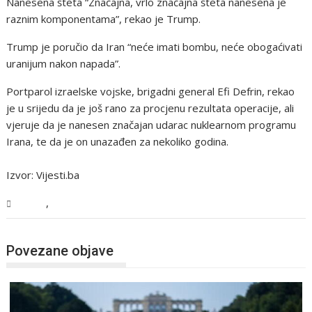
Nanesena šteta “Značajna, vrlo značajna šteta nanesena je
raznim komponentama”, rekao je Trump.
Trump je poručio da Iran “neće imati bombu, neće obogaćivati
uranijum nakon napada”.
Portparol izraelske vojske, brigadni general Efi Defrin, rekao
je u srijedu da je još rano za procjenu rezultata operacije, ali
vjeruje da je nanesen značajan udarac nuklearnom programu
Irana, te da je on unazađen za nekoliko godina.
Izvor: Vijesti.ba
,
Svijet
Vijesti
Povezane objave