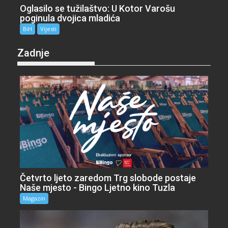
Oglasilo se tužilaštvo: U Kotor Varošu
poginula dvojica mladića
BiH
Vijesti
Zadnje
Četvrto ljeto zaredom Trg slobode postaje
Naše mjesto - Bingo Ljetno kino Tuzla
Magazin