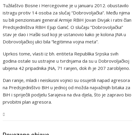
Tužilaštvo Bosne i Hercegovine je u januaru 2012. obustavilo
istragu protiv 14 osoba za slučaj “Dobrovoljačka”. Među njima
su bili penzionisani general Armije RBiH Jovan Divjak i ratni član
Predsjedništva RBiH Ejup Ganić. O slučaju “Dobrovoljačka”
stav je dao i Haški sud koji je ustanovio kako je kolona JNA u
Dobrovoljačkoj ulici bila “legitimna vojna meta”.
Uprkos tome, vlasti iz bh. entiteta Republika Srpska svih
godina ostale su ustrajne u tvrdnjama da su u Dobrovoljačkoj
ubijena 42 pripadnika ЈNA, 71 ranjen, dok ih je 207 zarobljeno.
Dan ranije, mladi i neiskusni vojnici su osujetili napad agresora
na Predsjedništvo BiH u jednoj od možda najvažnijih bitaka za
BiH i spriječili podjelu Sarajeva na dva djela, što je zapravo bio
prvobitni plan agresora.
BiH
Povezane objave