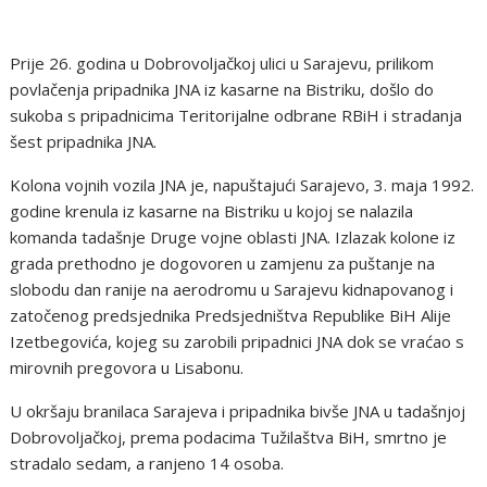
Prije 26. godina u Dobrovoljačkoj ulici u Sarajevu, prilikom
povlačenja pripadnika JNA iz kasarne na Bistriku, došlo do
sukoba s pripadnicima Teritorijalne odbrane RBiH i stradanja
šest pripadnika JNA.
Kolona vojnih vozila JNA je, napuštajući Sarajevo, 3. maja 1992.
godine krenula iz kasarne na Bistriku u kojoj se nalazila
komanda tadašnje Druge vojne oblasti JNA. Izlazak kolone iz
grada prethodno je dogovoren u zamjenu za puštanje na
slobodu dan ranije na aerodromu u Sarajevu kidnapovanog i
zatočenog predsjednika Predsjedništva Republike BiH Alije
Izetbegovića, kojeg su zarobili pripadnici JNA dok se vraćao s
mirovnih pregovora u Lisabonu.
U okršaju branilaca Sarajeva i pripadnika bivše JNA u tadašnjoj
Dobrovoljačkoj, prema podacima Tužilaštva BiH, smrtno je
stradalo sedam, a ranjeno 14 osoba.