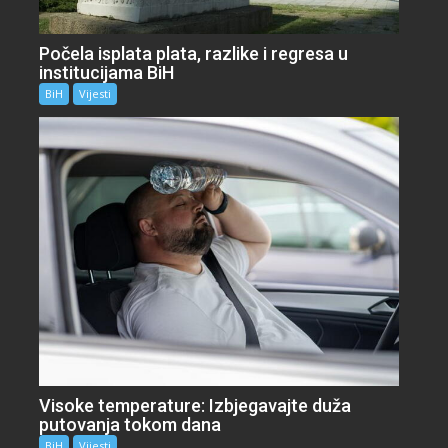
Počela isplata plata, razlike i regresa u
institucijama BiH
BiH
Vijesti
Visoke temperature: Izbjegavajte duža
putovanja tokom dana
BiH
Vijesti