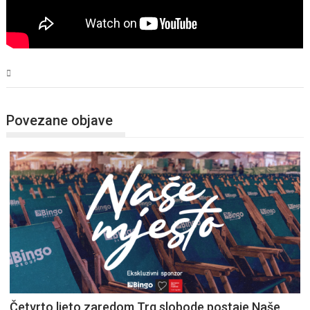
Magazin
Povezane objave
Četvrto ljeto zaredom Trg slobode postaje Naše