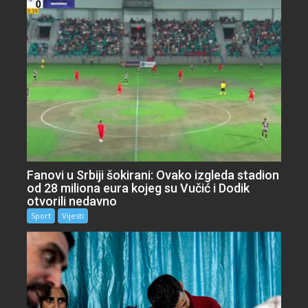
Fanovi u Srbiji šokirani: Ovako izgleda stadion
od 28 miliona eura kojeg su Vučić i Dodik
otvorili nedavno
Sport
Vijesti