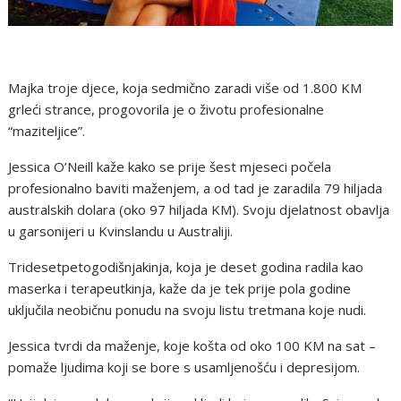
Majka troje djece, koja sedmično zaradi više od 1.800 KM
grleći strance, progovorila je o životu profesionalne
“maziteljice”.
Jessica O’Neill kaže kako se prije šest mjeseci počela
profesionalno baviti maženjem, a od tad je zaradila 79 hiljada
australskih dolara (oko 97 hiljada KM). Svoju djelatnost obavlja
u garsonijeri u Kvinslandu u Australiji.
Tridesetpetogodišnjakinja, koja je deset godina radila kao
maserka i terapeutkinja, kaže da je tek prije pola godine
uključila neobičnu ponudu na svoju listu tretmana koje nudi.
Jessica tvrdi da maženje, koje košta od oko 100 KM na sat –
pomaže ljudima koji se bore s usamljenošću i depresijom.