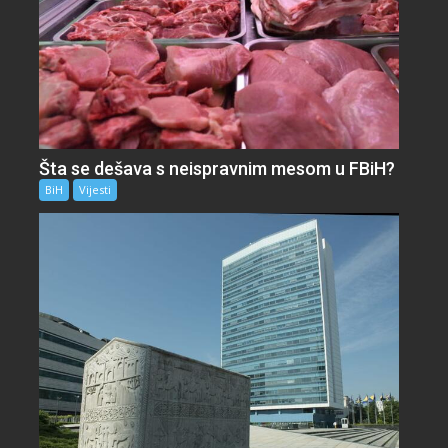
Šta se dešava s neispravnim mesom u FBiH?
BiH
Vijesti