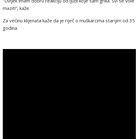
“Uvijek imam dobru reakciju od ljudi koje sam grlila. Svi se vole
maziti”, kaže.
Za većinu klijenata kaže da je riječ o muškarcima starijim od 35
godina.