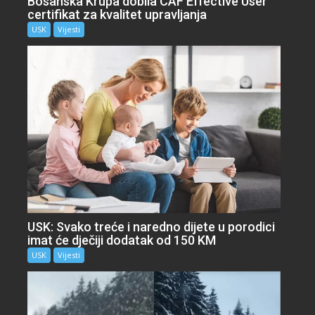
Bosanska Krupa dobila CAF Effective User
certifikat za kvalitet upravljanja
USK
Vijesti
USK: Svako treće i naredno dijete u porodici
imat će dječiji dodatak od 150 KM
USK
Vijesti