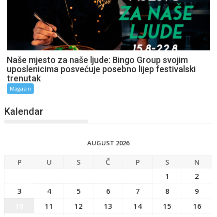
Naše mjesto za naše ljude: Bingo Group svojim
uposlenicima posvećuje posebno lijep festivalski
trenutak
Magazin
Kalendar
AUGUST 2026
P
U
S
Č
P
S
N
1
2
3
4
5
6
7
8
9
10
11
12
13
14
15
16