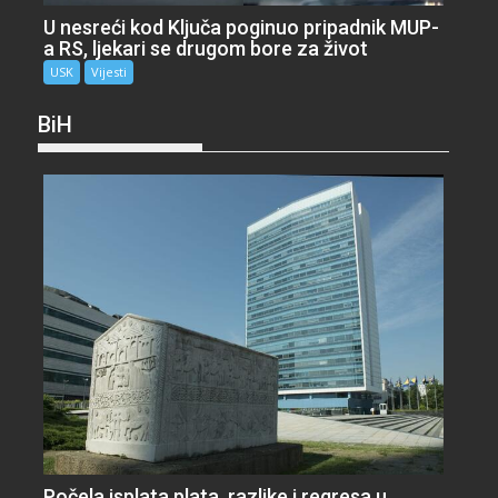
U nesreći kod Ključa poginuo pripadnik MUP-
a RS, ljekari se drugom bore za život
USK
Vijesti
BiH
Počela isplata plata, razlike i regresa u