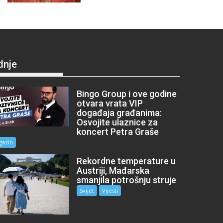
dnje
Bingo Group i ove godine
otvara vrata VIP
događaja građanima:
Osvojite ulaznice za
koncert Petra Graše
gazin
Rekordne temperature u
Austriji, Mađarska
smanjila potrošnju struje
Svijet
Vijesti