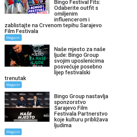
Bingo Festival Fits:
Odaberite outfit s
omiljenim
influencerom i
zablistajte na Crvenom tepihu Sarajevo
Film Festivala
Magazin
Naše mjesto za naše
ljude: Bingo Group
svojim uposlenicima
posvećuje posebno
lijep festivalski
trenutak
Magazin
Bingo Group nastavlja
sponzorstvo
Sarajevo Film
Festivala Partnerstvo
koje kulturu približava
ljudima
Magazin