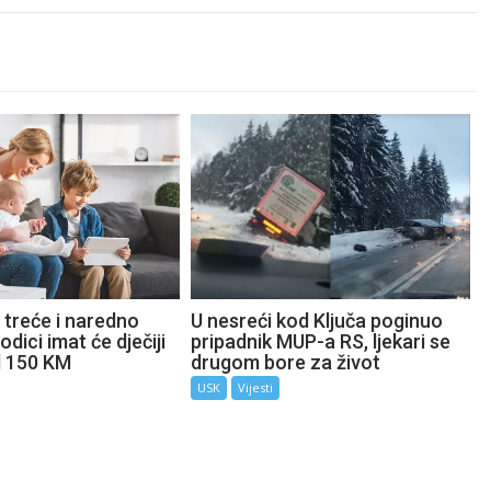
 treće i naredno
U nesreći kod Ključa poginuo
odici imat će dječiji
pripadnik MUP-a RS, ljekari se
d 150 KM
drugom bore za život
USK
Vijesti