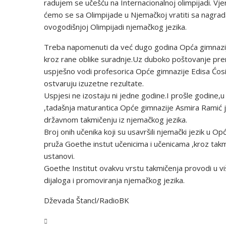
radujem se učešću na Internacionalnoj olimpijadi. Vje
ćemo se sa Olimpijade u Njemačkoj vratiti sa nagrada
ovogodišnjoj Olimpijadi njemačkog jezika.
Treba napomenuti da već dugo godina Opća gimnazij
kroz rane oblike suradnje.Uz duboko poštovanje prem
uspješno vodi profesorica Opće gimnazije Edisa Ćosić
ostvaruju izuzetne rezultate.
Uspjesi ne izostaju ni jedne godine.I prošle godine,u
,tadašnja maturantica Opće gimnazije Asmira Ramić je
državnom takmičenju iz njemačkog jezika.
Broj onih učenika koji su usavršili njemački jezik u Op
pruža Goethe instut učenicima i učenicama ,kroz tak
ustanovi.
Goethe Institut ovakvu vrstu takmičenja provodi u vi
dijaloga i promoviranja njemačkog jezika.
Dževada Štancl/RadioBK
USK