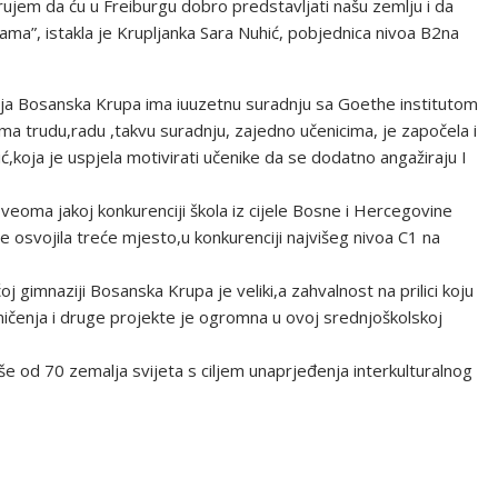
rujem da ću u Freiburgu dobro predstavljati našu zemlju i da
ma”, istakla je Krupljanka Sara Nuhić, pobjednica nivoa B2na
a Bosanska Krupa ima iuuzetnu suradnju sa Goethe institutom
a trudu,radu ,takvu suradnju, zajedno učenicima, je započela i
,koja je uspjela motivirati učenike da se dodatno angažiraju I
 veoma jakoj konkurenciji škola iz cijele Bosne i Hercegovine
 osvojila treće mjesto,u konkurenciji najvišeg nivoa C1 na
ćoj gimnaziji Bosanska Krupa je veliki,a zahvalnost na prilici koju
mičenja i druge projekte je ogromna u ovoj srednjoškolskoj
še od 70 zemalja svijeta s ciljem unaprjeđenja interkulturalnog