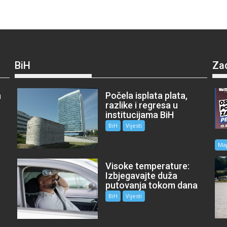
BiH
Za
a
Počela isplata plata,
razlike i regresa u
institucijama BiH
BiH
Vijesti
Ma
Visoke temperature:
Izbjegavajte duža
putovanja tokom dana
BiH
Vijesti