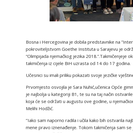
Bosna i Hercegovina je dobila predstavnike na ”Inter
pokroviteljstvom Goethe Instituta u Sarajevu je od
“Olimpijada njemačkog jezika 2018.”.Takmičenjeje oku
takmičenja iz cijele BiH uzrasta od 14 do 17 godina.
Učesnici su imali priliku pokazati svoje jezičke vješti
Prvomjesto osvojila je Sara Nuhić,učenica Opće gimnaz
je najbolja u kategoriji B1, te su na taj način ostvar
koja će se održati u augustu ove godine, u njemačkom
Melihi Hodžić.
‘’Iako sam naporno radila i učila kako bih ostvarila n
mene pravo iznenađenje. Tokom takmičenja sam se ja