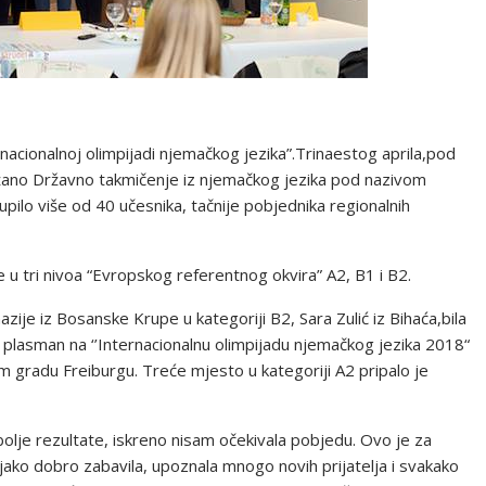
nacionalnoj olimpijadi njemačkog jezika”.Trinaestog aprila,pod
ržano Državno takmičenje iz njemačkog jezika pod nazivom
pilo više od 40 učesnika, tačnije pobjednika regionalnih
ne u tri nivoa “Evropskog referentnog okvira” A2, B1 i B2.
ije iz Bosanske Krupe u kategoriji B2, Sara Zulić iz Bihaća,bila
ile plasman na ‘’Internacionalnu olimpijadu njemačkog jezika 2018“
 gradu Freiburgu. Treće mjesto u kategoriji A2 pripalo je
ajbolje rezultate, iskreno nisam očekivala pobjedu. Ovo je za
ko dobro zabavila, upoznala mnogo novih prijatelja i svakako