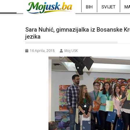
BIH
SVIJET
MA
Sara Nuhić, gimnazijalka iz Bosanske K
jezika
16 Aprila, 2018
Moj USK