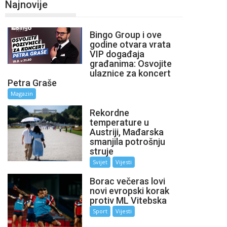
Najnovije
Bingo Group i ove
godine otvara vrata
VIP događaja
građanima: Osvojite
ulaznice za koncert
Petra Graše
Magazin
Rekordne
temperature u
Austriji, Mađarska
smanjila potrošnju
struje
Svijet
Vijesti
Borac večeras lovi
novi evropski korak
protiv ML Vitebska
Sport
Vijesti