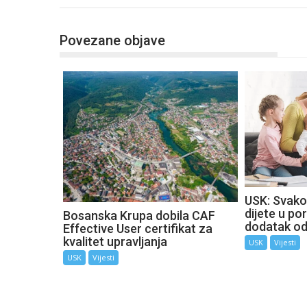
Povezane objave
USK: Svako
dijete u por
Bosanska Krupa dobila CAF
dodatak o
Effective User certifikat za
kvalitet upravljanja
USK
Vijesti
USK
Vijesti