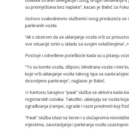
dolaska stranih delegacija i zbog drugih dešavanja u g
su premještana bez naplate”, kazao je Babić za Foku
Gotovo svakodnevno službenici ovog preduzeća se s
parkiranih vozila.
“Ali s obzirom da se uklanjanje vozila vrši uz prisust
sve situacije smiri u skladu sa svojim ovlaštenjima”, 
Postoje i određene poteškoće kada su u pitanju vozil
“To su kombi vozila, džipovi, blindirana vozila i mini b
koje vrši uklanjanje vozila takvog tipa sa saobraćajni
dozvoljeno parkiranje”, naglasio je Babić.
U Kantonu Sarajevo “pauk” služba se aktivira kada kori
registarskih oznaka. Također, uklanjaju se vozila koj
ograđivanja (rampe, ograde i razni predmeti koji fizič
“Pauk” služba izlazi na teren i u slučajevima neovlašt
mjestima, zaustavljanja i parkiranja vozila uzastopno