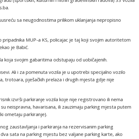
radu (sportskih, kulturnih i hitnih građevinskih radova) 33 vozila
s.ba.
usreću sa neugodnostima prilikom uklanjanja nepropisno
vo pripadnika MUP-a KS, policajac je taj koji svojim autoritetom
rekao je Babić.
a koja svojim gabaritima odstupaju od uobičajenih.
usevi. Ali i za pomenuta vozila je u upotrebi specijalno vozilo
ca, trotoara, pješačkih prelaza i drugih mjesta gdje nije
snik izvrši parkiranje vozila koje nije registrovano ili nema
a su neispravna, havarisana, ili zauzimaju parking mjesta putem
ki ometaju parkiranje).
enog zaustavljanja i parkiranja na rezervisanim parking
 dva sata na parking mjestu bez valjane parking karte, ako