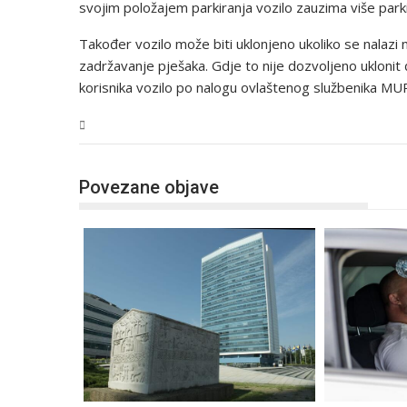
svojim položajem parkiranja vozilo zauzima više park
Također vozilo može biti uklonjeno ukoliko se nalaz
zadržavanje pješaka. Gdje to nije dozvoljeno uklonit ć
korisnika vozilo po nalogu ovlaštenog službenika MU
BiH
Povezane objave