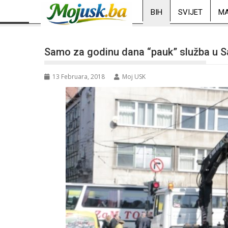
BIH
SVIJET
MA
Samo za godinu dana “pauk” služba u Sa
13 Februara, 2018
Moj USK