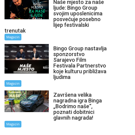
Naše mjesto za naše
ljude: Bingo Group
svojim uposlenicima
posvećuje posebno
lijep festivalski
trenutak
Magazin
Bingo Group nastavlja
sponzorstvo
Sarajevo Film
Festivala Partnerstvo
koje kulturu približava
ljudima
Magazin
Završena velika
nagradna igra Binga
„Bodrimo naše“,
poznati dobitnici
glavnih nagrada!
Magazin