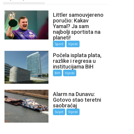
Littler samouvjereno
poručio: Kakav
Yamal? Ja sam
najbolji sportista na
planeti!
Sport
Vijesti
Počela isplata plata,
razlike i regresa u
institucijama BiH
BiH
Vijesti
Alarm na Dunavu:
Gotovo stao teretni
saobraćaj
Svijet
Vijesti