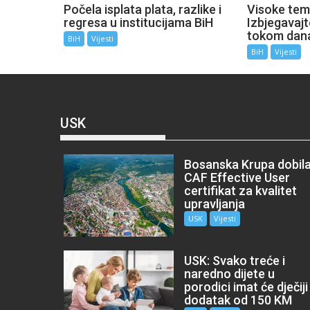
Počela isplata plata, razlike i
Visoke tem
regresa u institucijama BiH
Izbjegavaj
tokom dan
BiH
Vijesti
BiH
Vijesti
USK
Bosanska Krupa dobil
CAF Effective User
certifikat za kvalitet
upravljanja
USK
Vijesti
USK: Svako treće i
naredno dijete u
porodici imat će dječiji
dodatak od 150 KM