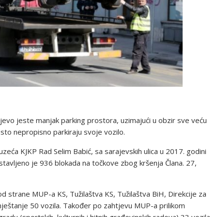
jevo jeste manjak parking prostora, uzimajući u obzir sve veću
sto nepropisno parkiraju svoje vozilo.
zeća KJKP Rad Selim Babić, sa sarajevskih ulica u 2017. godini
ostavljeno je 936 blokada na točkove zbog kršenja Člana. 27,
d strane MUP-a KS, Tužilaštva KS, Tužilaštva BiH, Direkcije za
premještanje 50 vozila. Također po zahtjevu MUP-a prilikom