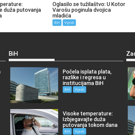
perature:
Oglasilo se tužilaštvo: U Kotor
te duža putovanja
Varošu poginula dvojica
a
mladića
BiH
Vijesti
BiH
Za
a
Počela isplata plata,
razlike i regresa u
institucijama BiH
BiH
Vijesti
Visoke temperature:
Izbjegavajte duža
putovanja tokom dana
BiH
Vijesti