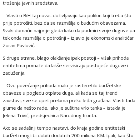
trošenja javnih sredstava.
– Vlasti u BiH taj novac doživljavaju kao poklon koji treba što
prije potrošiti, bez da se razmišlja o budućim obavezama.
Svaki domaćin najprije gleda kako da podmiri svoje dugove pa
tek onda razmišlja o potrošnji – izjavio je ekonomski analitičar
Zoran Pavlović.
S druge strane, blago olakšanje ipak postoji – višak prihoda
entitetima pomaže da lakše servisiraju postojeće dugove i
zaduženja.
– Ovo povećanje prihoda malo je rasteretilo budžetske
obaveze u pogledu otplate duga, ali kada se taj trend
zaustavi, sve se opet prelama preko leđa građana. Vlasti tada
glume da nešto rade, iako je suština vrlo tanka – istakla je
Jelena Trivić, predsjednica Narodnog fronta.
Ako se sadašnji tempo nastavi, do kraja godine entitetski
budžeti mogli bi dobiti dodatnih 200 miliona KM. Ipak, kao što