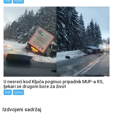
USK
Vijesti
U nesreći kod Ključa poginuo pripadnik MUP-a RS,
ljekari se drugom bore za život
USK
Vijesti
Izdvojeni sadržaj