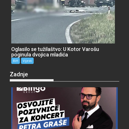
Oglasilo se tužilaštvo: U Kotor Varošu
poginula dvojica mladića
BiH
Vijesti
Zadnje