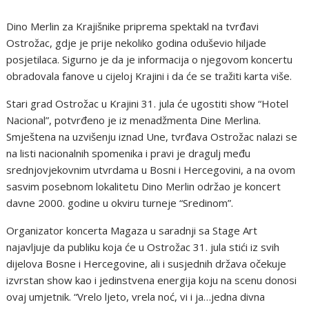
Dino Merlin za Krajišnike priprema spektakl na tvrđavi
Ostrožac, gdje je prije nekoliko godina oduševio hiljade
posjetilaca. Sigurno je da je informacija o njegovom koncertu
obradovala fanove u cijeloj Krajini i da će se tražiti karta više.
Stari grad Ostrožac u Krajini 31. jula će ugostiti show “Hotel
Nacional”, potvrđeno je iz menadžmenta Dine Merlina.
Smještena na uzvišenju iznad Une, tvrđava Ostrožac nalazi se
na listi nacionalnih spomenika i pravi je dragulj među
srednjovjekovnim utvrdama u Bosni i Hercegovini, a na ovom
sasvim posebnom lokalitetu Dino Merlin održao je koncert
davne 2000. godine u okviru turneje “Sredinom”.
Organizator koncerta Magaza u saradnji sa Stage Art
najavljuje da publiku koja će u Ostrožac 31. jula stići iz svih
dijelova Bosne i Hercegovine, ali i susjednih država očekuje
izvrstan show kao i jedinstvena energija koju na scenu donosi
ovaj umjetnik. “Vrelo ljeto, vrela noć, vi i ja…jedna divna