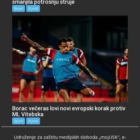
smanjila potrošnju struje
Svijet
Vijesti
Borac večeras lovi novi evropski korak protiv
ML Vitebska
Sport
Vijesti
Udruženje za zaštitu medijskih sloboda „mojUSK“, e-