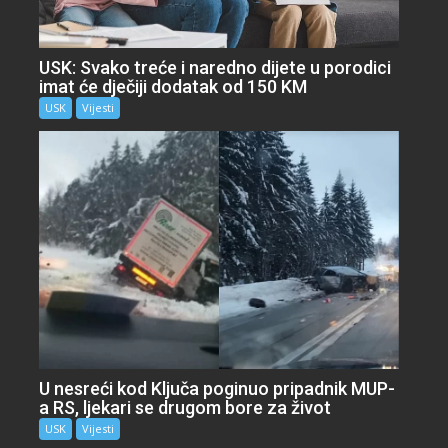
USK: Svako treće i naredno dijete u porodici
imat će dječiji dodatak od 150 KM
USK
Vijesti
U nesreći kod Ključa poginuo pripadnik MUP-
a RS, ljekari se drugom bore za život
USK
Vijesti