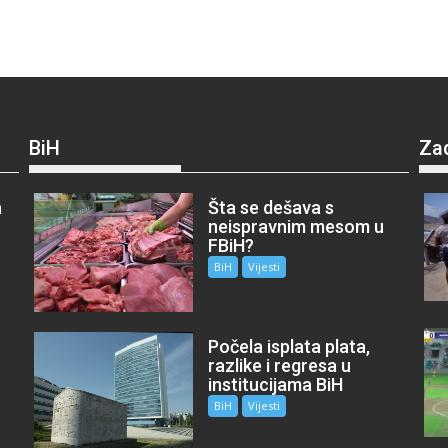
BiH
Za
a
Šta se dešava s
neispravnim mesom u
FBiH?
BiH
Vijesti
Počela isplata plata,
razlike i regresa u
institucijama BiH
BiH
Vijesti