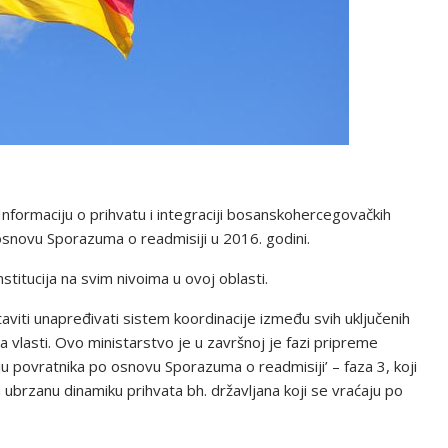
 Informaciju o prihvatu i integraciji bosanskohercegovačkih
osnovu Sporazuma o readmisiji u 2016. godini.
titucija na svim nivoima u ovoj oblasti.
taviti unapređivati sistem koordinacije između svih uključenih
ma vlasti. Ovo ministarstvo je u završnoj je fazi pripreme
ju povratnika po osnovu Sporazuma o readmisiji’ – faza 3, koji
 ubrzanu dinamiku prihvata bh. državljana koji se vraćaju po