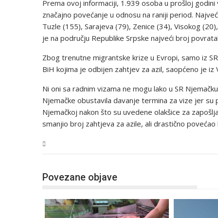
Prema ovoj informaciji, 1.939 osoba u prošloj godini
značajno povećanje u odnosu na raniji period. Najveći
Tuzle (155), Sarajeva (79), Zenice (34), Visokog (20),
je na području Republike Srpske najveći broj povrataka
Zbog trenutne migrantske krize u Evropi, samo iz S
BiH kojima je odbijen zahtjev za azil, saopćeno je iz 
Ni oni sa radnim vizama ne mogu lako u SR Njemačku.
Njemačke obustavila davanje termina za vize jer su pr
Njemačkoj nakon što su uvedene olakšice za zapošlj
smanjio broj zahtjeva za azile, ali drastično povećao 
BiH
Povezane objave