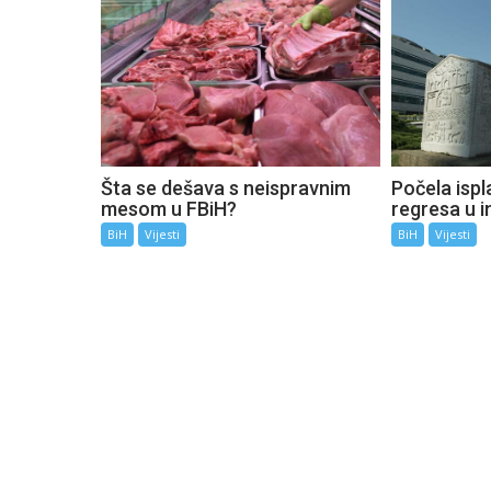
Šta se dešava s neispravnim
Počela ispla
mesom u FBiH?
regresa u i
BiH
Vijesti
BiH
Vijesti