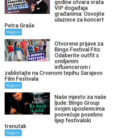
godine otvara vrata
VIP događaja
građanima: Osvojite
ulaznice za koncert
Petra Graše
Magazin
Otvorene prijave za
Bingo Festival Fits:
Odaberite outfit s
omiljenim
influencerom i
zablistajte na Crvenom tepihu Sarajevo
Film Festivala
Magazin
Naše mjesto za naše
ljude: Bingo Group
svojim uposlenicima
posvećuje posebno
lijep festivalski
trenutak
Magazin