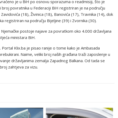
 vraćeno je u BiH po osnovu sporazuma o readmisiji, što je
 broj povratnika u Federaciji BiH registriran je na području
 Zavidovića (18), Živinica (18), Banovića (17), Travnika (14), dok
 registriran na području Bijeljine (39) i Zvornika (30).
R Njemačke postoje najave za povratkom oko 4.000 državljana
Vijeća ministara BiH.
 Portal Klix.ba je pisao ranije o tome kako je Ambasada
ebukirani. Naime, veliki broj naših građana traži zaposlenje u
avanje državljanima zemalja Zapadnog Balkana. Od tada se
broj zahtjeva za vizu.