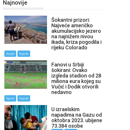
Najnovije
Šokantni prizori:
Najveće američko
akumulacijsko jezero
na najnižem nivou
ikada, kriza pogodila i
rijeku Colorado
Svijet
Vijesti
Fanovi u Srbiji
šokirani: Ovako
izgleda stadion od 28
miliona eura kojeg su
Vučić i Dodik otvorili
nedavno
Sport
Vijesti
U izraelskim
napadima na Gazu od
oktobra 2023. ubijene
73.384 osobe