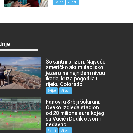
Svijet
Vijesti
dnje
Šokantni prizori: Najveće
američko akumulacijsko
jezero na najnižem nivou
ikada, kriza pogodila i
rijeku Colorado
Svijet
Vijesti
Fanovi u Srbiji šokirani:
Ovako izgleda stadion
od 28 miliona eura kojeg
su Vučić i Dodik otvorili
nedavno
Sport
Vijesti