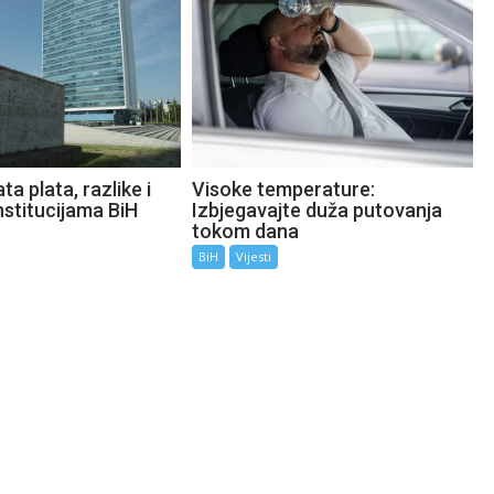
ta plata, razlike i
Visoke temperature:
nstitucijama BiH
Izbjegavajte duža putovanja
tokom dana
BiH
Vijesti