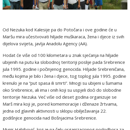
Od Nezuka kod Kalesije pa do Potočara i ove godine će u
Maršu mira učestvovati hiljade muškaraca, žena i djece iz svih
dijelova svijeta, javlja Anadolu Agency (AA).
Hodat će više od 100 kilometara u znak sjećanja na hiljade
ubijenih na putu ka slobodnoj teritoriji poslije pada Srebrenice
jula 1995. godine i počinjenog genocida. Hiljade Srebreničana,
među kojima je bilo i žena i djece, tog toplog jula 1995. godine
krenulo je na “put spasa ili smrti”. Mnogi su ubijeni u šumama
oko Srebrenice, ali ima i onih koji su uspjeli doći do slobodne
teritorije Nezuka. Već više od deset godina organizuje se
Marš mira koji je, pored komemoracije i dženaze žrtvama,
jedna od glavnih aktivnosti u sklopu obilježavanja 22.
godišnjice genocida nad Bošnjacima Srebrenice.
Munir Habibović, koji je na čelu organizacionog pododbora za