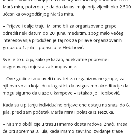
Marš mira, potvrdio je da do danas imaju prijavljenih oko 2.500
učesnika ovogodišnjeg Marša mira.
– Prijave i dalje traju. Mi smo bili za organizovane grupe
odredili neki datum do 20. juna, međutim, zbog malo većeg
interesovanja produžen je taj rok za prijave organizovanih
grupa do 1. jula – pojasnio je Hebibović.
Sve je to u cilju, kako je kazao, adekvatne pripreme i
osiguravanja mjesta za kampovanje.
– Ove godine smo uveli i novitet za organizovane grupe, za
njihova vozila koja idu u logistici, da osiguramo akreditacije da
mogu sigurno da ulaze u kampove – istakao je Hebibović.
Kada su u pitanju individualne prijave one ostaju na snazi do 8.
jula, pred sam početak Marša mira i polaska iz Nezuka.
– Mi smo obišli cijelu trasu i imamo dosta radova. Znači, trasa
će biti spremna 3. jula, kada imamo završno izviđanje trase