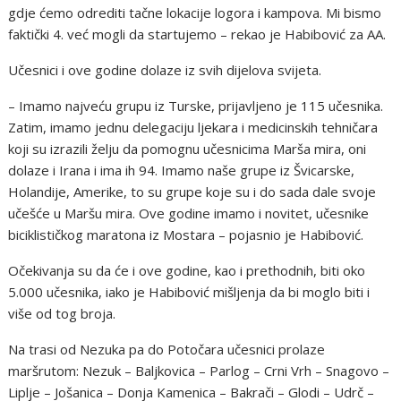
gdje ćemo odrediti tačne lokacije logora i kampova. Mi bismo
faktički 4. već mogli da startujemo – rekao je Habibović za AA.
Učesnici i ove godine dolaze iz svih dijelova svijeta.
– Imamo najveću grupu iz Turske, prijavljeno je 115 učesnika.
Zatim, imamo jednu delegaciju ljekara i medicinskih tehničara
koji su izrazili želju da pomognu učesnicima Marša mira, oni
dolaze i Irana i ima ih 94. Imamo naše grupe iz Švicarske,
Holandije, Amerike, to su grupe koje su i do sada dale svoje
učešće u Maršu mira. Ove godine imamo i novitet, učesnike
biciklističkog maratona iz Mostara – pojasnio je Habibović.
Očekivanja su da će i ove godine, kao i prethodnih, biti oko
5.000 učesnika, iako je Habibović mišljenja da bi moglo biti i
više od tog broja.
Na trasi od Nezuka pa do Potočara učesnici prolaze
maršrutom: Nezuk – Baljkovica – Parlog – Crni Vrh – Snagovo –
Liplje – Jošanica – Donja Kamenica – Bakrači – Glodi – Udrč –