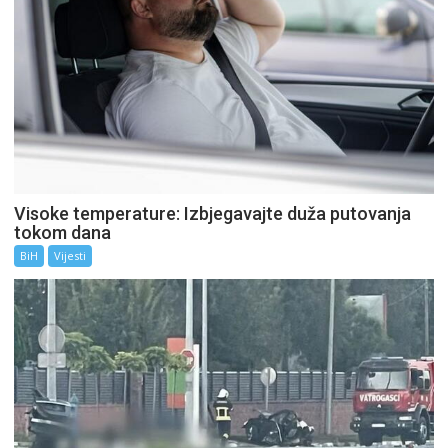
Visoke temperature: Izbjegavajte duža putovanja
tokom dana
BiH
Vijesti