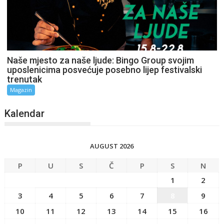
Naše mjesto za naše ljude: Bingo Group svojim
uposlenicima posvećuje posebno lijep festivalski
trenutak
Magazin
Kalendar
AUGUST 2026
P
U
S
Č
P
S
N
1
2
3
4
5
6
7
8
9
10
11
12
13
14
15
16