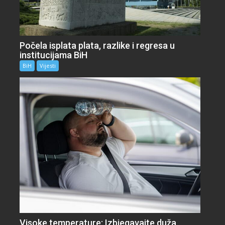
Počela isplata plata, razlike i regresa u
institucijama BiH
BiH
Vijesti
Visoke temperature: Izbjegavajte duža