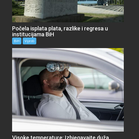
Počela isplata plata, razlike i regresa u
institucijama BiH
BiH
Vijesti
Visoke temperature: Izbjegavajte duža