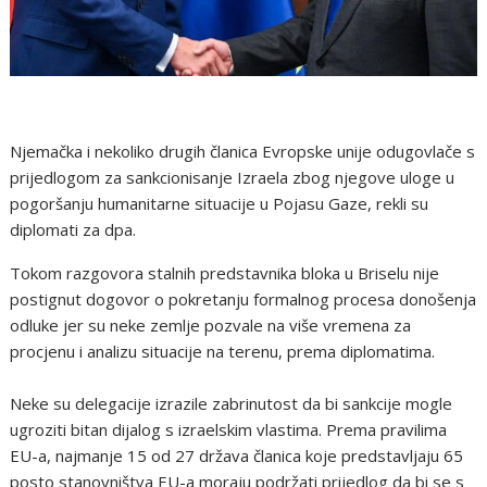
Njemačka i nekoliko drugih članica Evropske unije odugovlače s
prijedlogom za sankcionisanje Izraela zbog njegove uloge u
pogoršanju humanitarne situacije u Pojasu Gaze, rekli su
diplomati za dpa.
Tokom razgovora stalnih predstavnika bloka u Briselu nije
postignut dogovor o pokretanju formalnog procesa donošenja
odluke jer su neke zemlje pozvale na više vremena za
procjenu i analizu situacije na terenu, prema diplomatima.
Neke su delegacije izrazile zabrinutost da bi sankcije mogle
ugroziti bitan dijalog s izraelskim vlastima. Prema pravilima
EU-a, najmanje 15 od 27 država članica koje predstavljaju 65
posto stanovništva EU-a moraju podržati prijedlog da bi se s