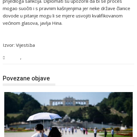
prijedloga sankcija. Diplomati su upozorili da bi se proces
mogao suočiti i s pravnim kašnjenjima jer neke države članice
dovode u pitanje mogu li se mjere usvojiti kvalifikovanom
većinom glasova, javlja Hina.
Izvor: Vijesti.ba
,
Svijet
Vijesti
Povezane objave