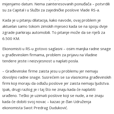
mijenjamo datum. Nema zainteresovanih ponuđača – potvrdili
su za Capital i u Službi za zajedničke poslove Vlade RS-a.
Kada je u pitanju dilatacija, kako navode, ovaj problem je
aktuelan samo tokom zimskih mjeseci kada se na spoju dvije
zgrade parkiraju automobili. To pitanje može da se riješi za
6.500 KM.
Ekonomisti u RS-u gotovo saglasni – osim manjka radne snage
u građevinskim firmama, problem za prijavu na Vladine
tendere jeste i neizvjesnost u naplati posla.
– Građevinske firme zaista jesu u problemu jer nemaju
dovoljno radne snage. Susrećem se sa vlasnicima građevinskih
firmi koji moraju da odlažu poslove jer zaista nemaju ljudstva.
Ipak, drugi razlog je i taj što ne znaju kada će naplatiti
urađeno. Teško je uzimati poslove koji se nude, a ne znaju
kada će dobiti svoj novac – kazao je član Udruženja
ekonomista Swot Predrag Duduković.