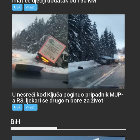
imat će dječiji dodatak od 150 KM
USK
Vijesti
U nesreći kod Ključa poginuo pripadnik MUP-
a RS, ljekari se drugom bore za život
USK
Vijesti
BiH