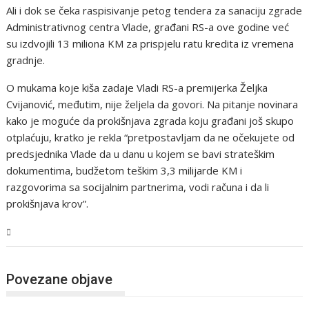
Ali i dok se čeka raspisivanje petog tendera za sanaciju zgrade
Administrativnog centra Vlade, građani RS-a ove godine već
su izdvojili 13 miliona KM za prispjelu ratu kredita iz vremena
gradnje.
O mukama koje kiša zadaje Vladi RS-a premijerka Željka
Cvijanović, međutim, nije željela da govori. Na pitanje novinara
kako je moguće da prokišnjava zgrada koju građani još skupo
otplaćuju, kratko je rekla “pretpostavljam da ne očekujete od
predsjednika Vlade da u danu u kojem se bavi strateškim
dokumentima, budžetom teškim 3,3 milijarde KM i
razgovorima sa socijalnim partnerima, vodi računa i da li
prokišnjava krov”.
BiH
Povezane objave