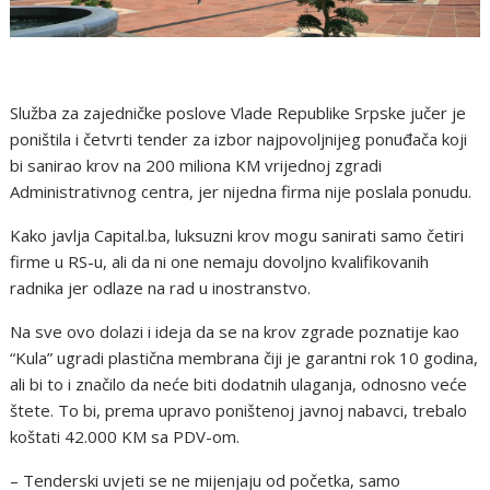
Služba za zajedničke poslove Vlade Republike Srpske jučer je
poništila i četvrti tender za izbor najpovoljnijeg ponuđača koji
bi sanirao krov na 200 miliona KM vrijednoj zgradi
Administrativnog centra, jer nijedna firma nije poslala ponudu.
Kako javlja Capital.ba, luksuzni krov mogu sanirati samo četiri
firme u RS-u, ali da ni one nemaju dovoljno kvalifikovanih
radnika jer odlaze na rad u inostranstvo.
Na sve ovo dolazi i ideja da se na krov zgrade poznatije kao
“Kula” ugradi plastična membrana čiji je garantni rok 10 godina,
ali bi to i značilo da neće biti dodatnih ulaganja, odnosno veće
štete. To bi, prema upravo poništenoj javnoj nabavci, trebalo
koštati 42.000 KM sa PDV-om.
– Tenderski uvjeti se ne mijenjaju od početka, samo