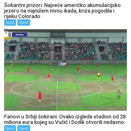
Šokantni prizori: Najveće američko akumulacijsko
jezero na najnižem nivou ikada, kriza pogodila i
rijeku Colorado
Svijet
Vijesti
Fanovi u Srbiji šokirani: Ovako izgleda stadion od 28
miliona eura kojeg su Vučić i Dodik otvorili nedavno
Sport
Vijesti