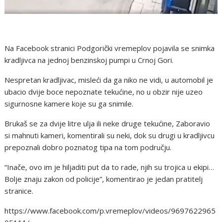
Na Facebook stranici Podgorički vremeplov pojavila se snimka
kradljivca na jednoj benzinskoj pumpi u Crnoj Gori.
Nespretan kradljivac, misleći da ga niko ne vidi, u automobil je
ubacio dvije boce nepoznate tekućine, no u obzir nije uzeo
sigurnosne kamere koje su ga snimile.
Brukaš se za dvije litre ulja ili neke druge tekućine, Zaboravio
si mahnuti kameri, komentirali su neki, dok su drugi u kradljivcu
prepoznali dobro poznatog tipa na tom području.
“Inače, ovo im je hiljaditi put da to rade, njih su trojica u ekipi…
Bolje znaju zakon od policije”, komentirao je jedan pratitelj
stranice.
https://www.facebook.com/p.vremeplov/videos/9697622965