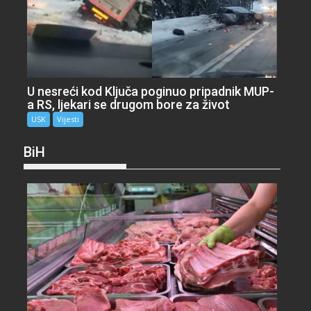
U nesreći kod Ključa poginuo pripadnik MUP-
a RS, ljekari se drugom bore za život
USK
Vijesti
BiH