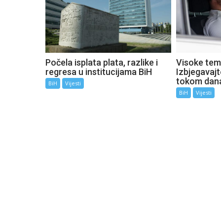
Počela isplata plata, razlike i
Visoke tem
regresa u institucijama BiH
Izbjegavaj
tokom dan
BiH
Vijesti
BiH
Vijesti