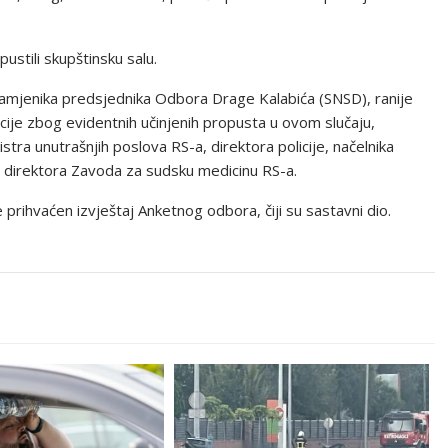
ustili skupštinsku salu.
zamjenika predsjednika Odbora Drage Kalabića (SNSD), ranije
tucije zbog evidentnih učinjenih propusta u ovom slučaju,
ra unutrašnjih poslova RS-a, direktora policije, načelnika
i direktora Zavoda za sudsku medicinu RS-a.
e prihvaćen izvještaj Anketnog odbora, čiji su sastavni dio.