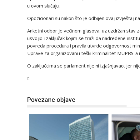
u ovom slučaju.
Opozicionari su nakon što je odbijen ovaj izvještaj nap
Anketni odbor je većinom glasova, uz uzdržan stav 
usvojio i zaključak kojim se traži da nadređene insti
povreda procedura i pravila utvrde odgovornost minist
Uprave za organizovani i teški kriminalitet MUPRS-a 
O zaključcima se parlament nije ni izjašnjavao, jer nij
BiH
Povezane objave