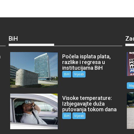
BiH
Za
a
Počela isplata plata,
razlike i regresa u
institucijama BiH
BiH
Vijesti
Ma
Visoke temperature:
Izbjegavajte duža
putovanja tokom dana
BiH
Vijesti