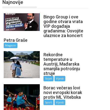
Najnovije
Bingo Group i ove
godine otvara vrata
VIP događaja
građanima: Osvojite
ulaznice za koncert
Petra Graše
Magazin
Rekordne
temperature u
Austriji, Mađarska
smanjila potrošnju
struje
Svijet
Vijesti
Borac večeras lovi
novi evropski korak
protiv ML Vitebska
Sport
Vijesti