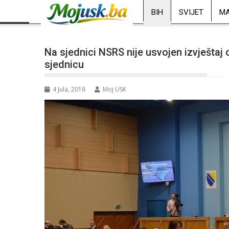
BIH
SVIJET
MA
Na sjednici NSRS nije usvojen izvještaj o
sjednicu
4 Jula, 2018
Moj USK