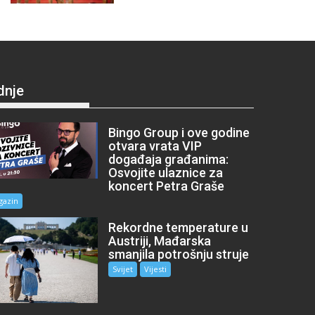
dnje
Bingo Group i ove godine
otvara vrata VIP
događaja građanima:
Osvojite ulaznice za
koncert Petra Graše
gazin
Rekordne temperature u
Austriji, Mađarska
smanjila potrošnju struje
Svijet
Vijesti