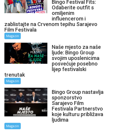
Bingo Festival Fits:
Odaberite outfit s
omiljenim
influencerom i
zablistajte na Crvenom tepihu Sarajevo
Film Festivala
Magazin
Naše mjesto za naše
ljude: Bingo Group
svojim uposlenicima
posvećuje posebno
lijep festivalski
trenutak
Magazin
Bingo Group nastavlja
sponzorstvo
Sarajevo Film
Festivala Partnerstvo
koje kulturu približava
ljudima
Magazin