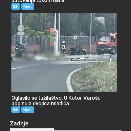
putovanja tokom dana
BiH
Vijesti
Oglasilo se tužilaštvo: U Kotor Varošu
poginula dvojica mladića
BiH
Vijesti
Zadnje