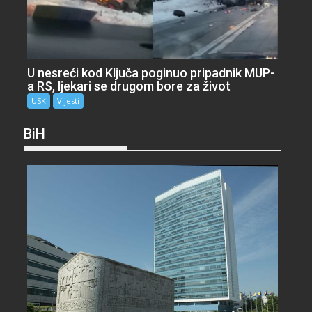
U nesreći kod Ključa poginuo pripadnik MUP-
a RS, ljekari se drugom bore za život
USK
Vijesti
BiH