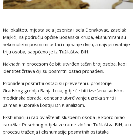
Na lokalitetu mjesta sela Jesenica i sela Denakovac, zaselak
Majkići, na području općine Bosanska Krupa, ekshumirani su
nekompletni posmrtni ostaci najmanje dviju, a najvjerovatnije
triju osoba, saopćeno je iz Tužilaštva BiH.
Naknadnim procesom će biti utvrđen tačan broj osoba, kao i
identitet žrtava čiji su posmrtni ostaci pronađeni.
Pronađeni posmrtni ostaci su prevezeni u prostorije
Gradskog groblja Banja Luka, gdje će biti izvršena sudsko-
medicinska obrada, odnosno utvrđivanje uzroka smrti i
uzimanje uzoraka kostiju DNK analizom.
Ekshumaciju i rad ovlaštenih službenih osoba je koordinirao
istražilac Posebnog odjela ze ratne zločine Tužilaštva BiH, a u
procesu traženja i ekshumacije posmrtnih ostataka