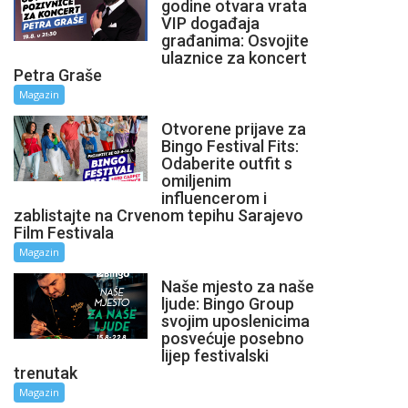
godine otvara vrata
VIP događaja
građanima: Osvojite
ulaznice za koncert
Petra Graše
Magazin
Otvorene prijave za
Bingo Festival Fits:
Odaberite outfit s
omiljenim
influencerom i
zablistajte na Crvenom tepihu Sarajevo
Film Festivala
Magazin
Naše mjesto za naše
ljude: Bingo Group
svojim uposlenicima
posvećuje posebno
lijep festivalski
trenutak
Magazin