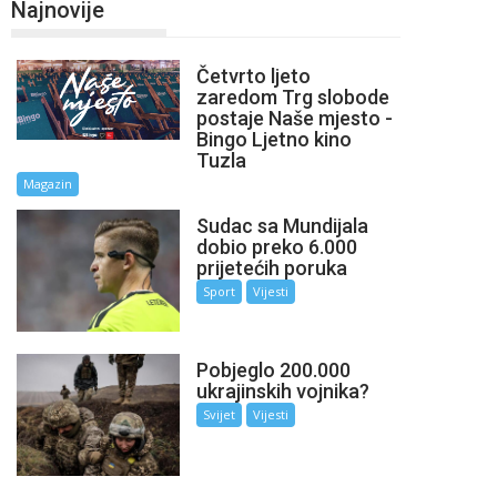
Najnovije
Četvrto ljeto
zaredom Trg slobode
postaje Naše mjesto -
Bingo Ljetno kino
Tuzla
Magazin
Sudac sa Mundijala
dobio preko 6.000
prijetećih poruka
Sport
Vijesti
Pobjeglo 200.000
ukrajinskih vojnika?
Svijet
Vijesti