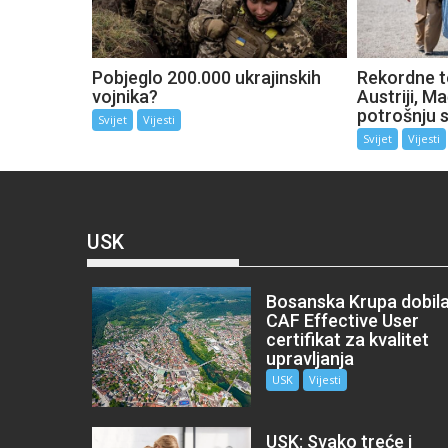
Pobjeglo 200.000 ukrajinskih
Rekordne t
vojnika?
Austriji, M
potrošnju s
Svijet
Vijesti
Svijet
Vijesti
USK
Bosanska Krupa dobil
CAF Effective User
certifikat za kvalitet
upravljanja
USK
Vijesti
USK: Svako treće i