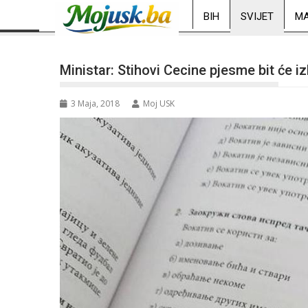
BIH
SVIJET
MA
Ministar: Stihovi Cecine pjesme bit će i
3 Maja, 2018
Moj USK