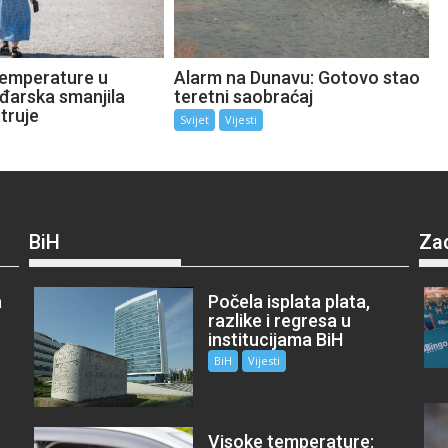
emperature u
Alarm na Dunavu: Gotovo stao
ađarska smanjila
teretni saobraćaj
truje
Svijet
Vijesti
BiH
Za
a
Počela isplata plata,
razlike i regresa u
institucijama BiH
BiH
Vijesti
Visoke temperature: