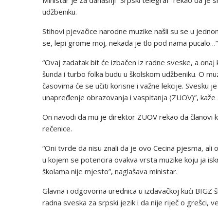
Ministar je za današnji “Srpski telegraf” rekao da je
udžbeniku.
Stihovi pjevačice narodne muzike našli su se u jednom
se, lepi grome moj, nekada je tlo pod nama pucalo…”
“Ovaj zadatak bit će izbačen iz radne sveske, a onaj 
šunda i turbo folka budu u školskom udžbeniku. O muzic
časovima će se učiti korisne i važne lekcije. Svesku j
unapređenje obrazovanja i vaspitanja (ZUOV)”, kaže 
On navodi da mu je direktor ZUOV rekao da članovi ko
rečenice.
“Oni tvrde da nisu znali da je ovo Cecina pjesma, ali 
u kojem se potencira ovakva vrsta muzike koju ja is
školama nije mjesto”, naglašava ministar.
Glavna i odgovorna urednica u izdavačkoj kući BIGZ šk
radna sveska za srpski jezik i da nije riječ o grešci, v