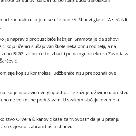
 sramota da stihovi šunda i turbo folka budu u školskom
 od zadataka u kojem se uče padeži. Stihovi glase: “A sećaš li
.
ko je napravio propust biće kažnjen. Sramota je da stihovi
i koju učenici slušaju van škole neka brinu roditelji, a na
e izdao BIGZ, ali oni će to izbaciti po nalogu direktora Zavoda za
Šarčević.
misije koji su kontrolisali udžbenike nisu prepoznali ove
onaj ko je napravio ovu glupost bit će kažnjen. Živimo u društvu
kreno ne volim i ne podržavam. U svakom slučaju, ovome u
olstvo Olivera Đikanović kaže za “Novosti” da je u pitanju
eć su svjesno izabrani baš ti stihovi.