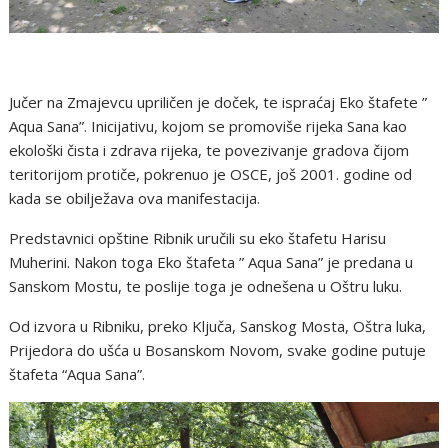
Jučer na Zmajevcu upriličen je doček, te ispraćaj Eko štafete ”
Aqua Sana”. Inicijativu, kojom se promoviše rijeka Sana kao
ekološki čista i zdrava rijeka, te povezivanje gradova čijom
teritorijom protiče, pokrenuo je OSCE, još 2001. godine od
kada se obilježava ova manifestacija.
Predstavnici opštine Ribnik uručili su eko štafetu Harisu
Muherini. Nakon toga Eko štafeta ” Aqua Sana” je predana u
Sanskom Mostu, te poslije toga je odnešena u Oštru luku.
Od izvora u Ribniku, preko Ključa, Sanskog Mosta, Oštra luka,
Prijedora do ušća u Bosanskom Novom, svake godine putuje
štafeta “Aqua Sana”.