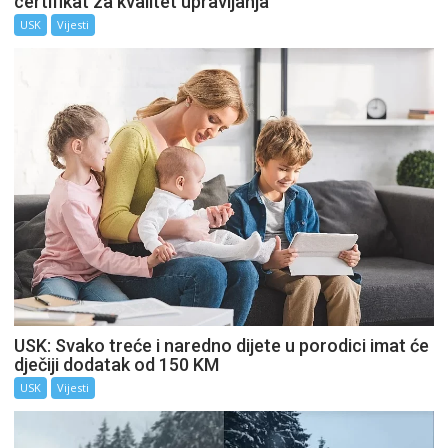
certifikat za kvalitet upravljanja
USK
Vijesti
USK: Svako treće i naredno dijete u porodici imat će
dječiji dodatak od 150 KM
USK
Vijesti