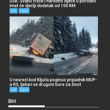
USK: Svako treće i naredno dijete u porodici
imat će dječiji dodatak od 150 KM
USK
Vijesti
U nesreći kod Ključa poginuo pripadnik MUP-
a RS, ljekari se drugom bore za život
USK
Vijesti
BiH