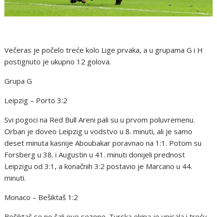
Večeras je počelo treće kolo Lige prvaka, a u grupama G i H
postignuto je ukupno 12 golova.
Grupa G
Leipzig – Porto 3:2
Svi pogoci na Red Bull Areni pali su u prvom poluvremenu.
Orban je doveo Leipzig u vodstvo u 8. minuti, ali je samo
deset minuta kasnije Aboubakar poravnao na 1:1. Potom su
Forsberg u 38. i Augustin u 41. minuti donijeli prednost
Leipzigu od 3:1, a konačnih 3:2 postavio je Marcano u 44.
minuti.
Monaco – Bešiktaš 1:2
Bešiktaš se ne šali ove sezone. Turska ekipa je upisala i treću