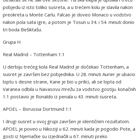
pobjedu iz isto toliko susreta, a u trećem kolu je slavila nakon
preokreta u Monte Carlu. Falcao je doveo Monaco u vodstvo
nakon pola sata igre, a potom je Tosun u 34. i 54. minuti donio
tri boda Bešiktašu.
Grupa H
Real Madrid – Tottenham 1:1
U derbiju trećeg kola Real Madrid je dočekao Tottenham, a
susret je završen bez pobjednika. U 28. minuti Aurier je ubacio
loptu s desne strane, Kane je bio u prilici, ali se lopta od
Varanea odbila u Navasovu mrežu za vodstvo gostiju. konačnih
1:1 postavio je Ronaldo iz penala u 43. minuti susreta.
APOEL – Borussia Dortmund 1:1
I drugi susret u ovoj grupi završen je identičnim rezultatom.
APOEL je poveo u Nikoziji u 62. minuti kada je pogodio Pote, a
gosti iz Njemačke su izjednačili u 67. minuti preko