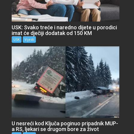
USK: Svako treće i naredno dijete u porodici
imat će dječiji dodatak od 150 KM
USK
Vijesti
U nesreći kod Ključa poginuo pripadnik MUP-
a RS, ljekari se drugom bore za život