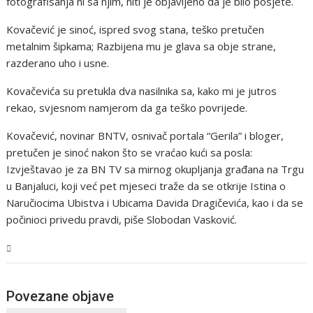
fotografisanja ni sa njim, niti je objavljeno da je bilo posjete.
Kovačević je sinoć, ispred svog stana, teško pretučen
metalnim šipkama; Razbijena mu je glava sa obje strane,
razderano uho i usne.
Kovačevića su pretukla dva nasilnika sa, kako mi je jutros
rekao, svjesnom namjerom da ga teško povrijede.
Kovačević, novinar BNTV, osnivač portala “Gerila” i bloger,
pretučen je sinoć nakon što se vraćao kući sa posla:
Izvještavao je za BN TV sa mirnog okupljanja građana na Trgu
u Banjaluci, koji već pet mjeseci traže da se otkrije Istina o
Naručiocima Ubistva i Ubicama Davida Dragičevića, kao i da se
počinioci privedu pravdi, piše Slobodan Vasković.
BiH
Povezane objave