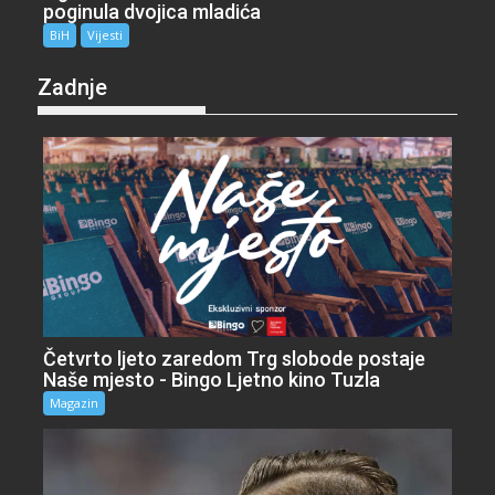
poginula dvojica mladića
BiH
Vijesti
Zadnje
Četvrto ljeto zaredom Trg slobode postaje
Naše mjesto - Bingo Ljetno kino Tuzla
Magazin