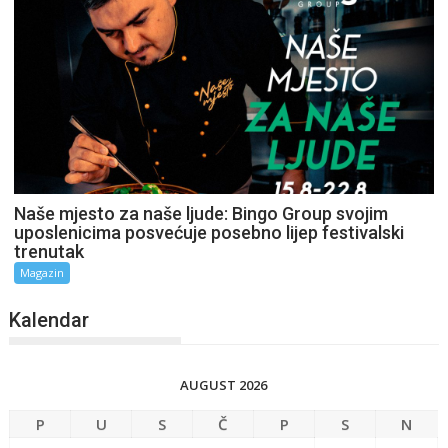
Naše mjesto za naše ljude: Bingo Group svojim
uposlenicima posvećuje posebno lijep festivalski
trenutak
Magazin
Kalendar
AUGUST 2026
P
U
S
Č
P
S
N