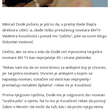
Milorad Dodik požurio je jutros da, u pratnji Vlade Đajića
direktora UBKC-a, obiđe teško pretučenog novinara BNTV
Vladimira Kovačevića i ponudi mu “zaštitu”, piše na svom blogu
Slobodan Vasković.
Cinično, ako se ima u vidu da Dodik već mjesecima targetira
novinare BN TV kao neprijatelje RS i strane plaćenike.
“Rekao sam mu da on snosi krivicu za ambijent koji je stvoren,
jer targetira novinare; Stvoren je ambijent u kojem se
napadaju novinari, označeni od vlasti kao neprijatelji i
premlaćuju metalnim šipkama”, rekao mi je Kovačević.
Prema njegovim riječima, Dodik mu je odgovorio da i novinari
“svašta pišu” o njemu. Na to mu je Kovačević rekao da postoji
Zakon o kleveti i da može da tuži, kao i da protiv njega nema