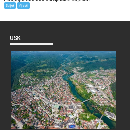
Svijet
Vijesti
USK