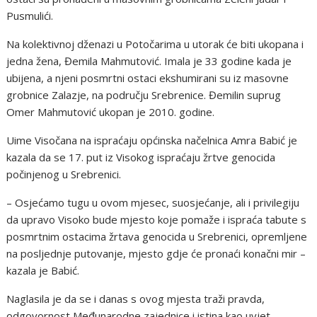
Pusmulići.
Na kolektivnoj dženazi u Potočarima u utorak će biti ukopana i
jedna žena, Đemila Mahmutović. Imala je 33 godine kada je
ubijena, a njeni posmrtni ostaci ekshumirani su iz masovne
grobnice Zalazje, na području Srebrenice. Đemilin suprug
Omer Mahmutović ukopan je 2010. godine.
Uime Visočana na ispraćaju općinska načelnica Amra Babić je
kazala da se 17. put iz Visokog ispraćaju žrtve genocida
počinjenog u Srebrenici.
– Osjećamo tugu u ovom mjesec, suosjećanje, ali i privilegiju
da upravo Visoko bude mjesto koje pomaže i ispraća tabute s
posmrtnim ostacima žrtava genocida u Srebrenici, opremljene
na posljednje putovanje, mjesto gdje će pronaći konačni mir –
kazala je Babić.
Naglasila je da se i danas s ovog mjesta traži pravda,
odgovornost Međunarodne zajednice i istina kao uvjet