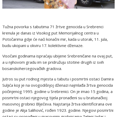
Tužna povorka s tabutima 71 žrtve genocida u Srebrenci
krenula je danas iz Visokog put Memorijalnog centra u
Potočarima gdje će naći konačni mir, kada u utorak, 11. jula,
budu ukopani u okviru 17. kolektivne dženaze.
Visočani godinama ispraćaju ubijene Srebreničane na ovaj put,
a u njihovom gradu im se pridružuju stotine drugih iz svih
bosanskohercegovačkih gradova.
Jutros su put rodnog mjesta u tabutu i posmrtni ostaci Damira
Suljića koji je na ovogodišnjoj dženazi najmlađa žrtva genocida
počinjenog 1995. godine u Srebrenici. On je imao 15 godina, a
posmrtni ostaci njegovog tijela pronađeni su u bratunačkoj
masovnoj grobnici Blječeva. Najstarija žrtva identificirana ove
godine je Alija Salihović, rođen 1923. godine. Njegovi posmrtni
ostaci su pronađeni u masovnim grobnicama Zeleni Jadar i