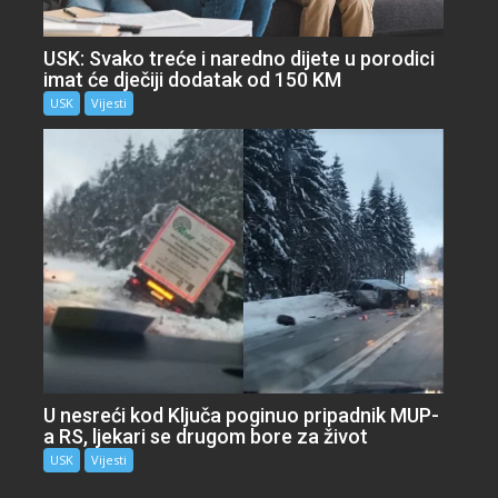
USK: Svako treće i naredno dijete u porodici
imat će dječiji dodatak od 150 KM
USK
Vijesti
U nesreći kod Ključa poginuo pripadnik MUP-
a RS, ljekari se drugom bore za život
USK
Vijesti