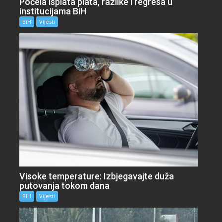
Počela isplata plata, razlike i regresa u
institucijama BiH
BiH
Vijesti
Visoke temperature: Izbjegavajte duža
putovanja tokom dana
BiH
Vijesti