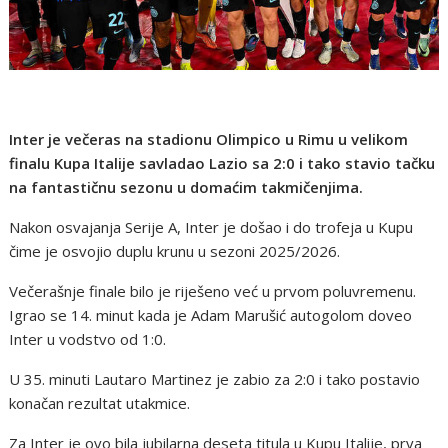
Inter je večeras na stadionu Olimpico u Rimu u velikom
finalu Kupa Italije savladao Lazio sa 2:0 i tako stavio tačku
na fantastičnu sezonu u domaćim takmičenjima.
Nakon osvajanja Serije A, Inter je došao i do trofeja u Kupu
čime je osvojio duplu krunu u sezoni 2025/2026.
Večerašnje finale bilo je riješeno već u prvom poluvremenu.
Igrao se 14. minut kada je Adam Marušić autogolom doveo
Inter u vodstvo od 1:0.
U 35. minuti Lautaro Martinez je zabio za 2:0 i tako postavio
konačan rezultat utakmice.
Za Inter je ovo bila jubilarna deseta titula u Kupu Italije, prva