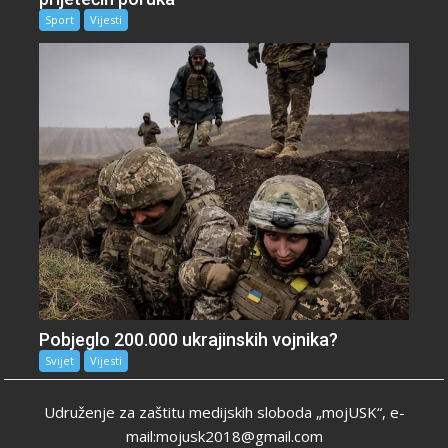
Sport
Vijesti
Pobjeglo 200.000 ukrajinskih vojnika?
Svijet
Vijesti
Udruženje za zaštitu medijskih sloboda „mojUSK“, e-
mail:mojusk2018@gmail.com