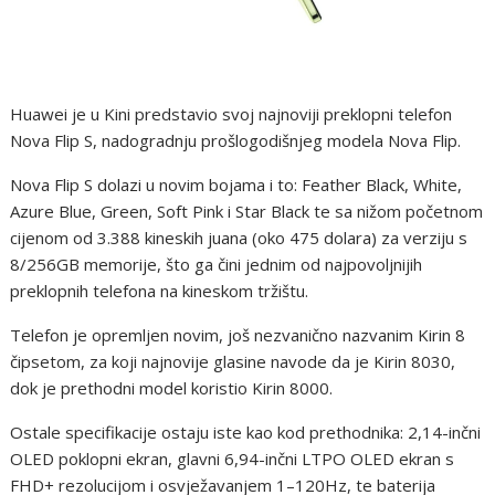
Huawei je u Kini predstavio svoj najnoviji preklopni telefon
Nova Flip S, nadogradnju prošlogodišnjeg modela Nova Flip.
Nova Flip S dolazi u novim bojama i to: Feather Black, White,
Azure Blue, Green, Soft Pink i Star Black te sa nižom početnom
cijenom od 3.388 kineskih juana (oko 475 dolara) za verziju s
8/256GB memorije, što ga čini jednim od najpovoljnijih
preklopnih telefona na kineskom tržištu.
Telefon je opremljen novim, još nezvanično nazvanim Kirin 8
čipsetom, za koji najnovije glasine navode da je Kirin 8030,
dok je prethodni model koristio Kirin 8000.
Ostale specifikacije ostaju iste kao kod prethodnika: 2,14-inčni
OLED poklopni ekran, glavni 6,94-inčni LTPO OLED ekran s
FHD+ rezolucijom i osvježavanjem 1–120Hz, te baterija