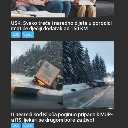
USK: Svako treće i naredno dijete u porodici
imat će dječiji dodatak od 150 KM
USK
Vijesti
U nesreći kod Ključa poginuo pripadnik MUP-
a RS, ljekari se drugom bore za život
USK
Vijesti