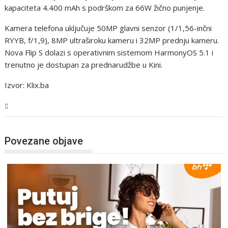
kapaciteta 4.400 mAh s podrškom za 66W žično punjenje.
Kamera telefona uključuje 50MP glavni senzor (1/1,56-inčni
RYYB, f/1,9), 8MP ultraširoku kameru i 32MP prednju kameru.
Nova Flip S dolazi s operativnim sistemom HarmonyOS 5.1 i
trenutno je dostupan za prednarudžbe u Kini.
Izvor: Klix.ba
Tehnologija
Povezane objave