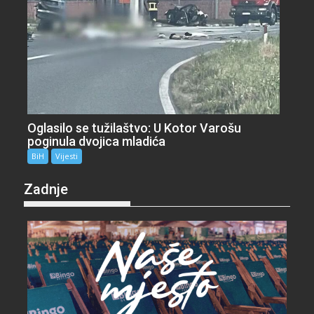
Oglasilo se tužilaštvo: U Kotor Varošu
poginula dvojica mladića
BiH
Vijesti
Zadnje