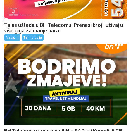
Talas ušteda u BH Telecomu: Prenesi broj i uživaj u
više giga za manje para
Magazin
Tehnologija
BH Telecom uz navijače BiH u SAD-u i Kanadi: 5 GB