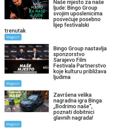
Naše mjesto za naše
ljude: Bingo Group
svojim uposlenicima
posvećuje posebno
lijep festivalski
trenutak
Magazin
Bingo Group nastavlja
sponzorstvo
Sarajevo Film
Festivala Partnerstvo
koje kulturu približava
ljudima
Magazin
Završena velika
nagradna igra Binga
„Bodrimo naše“,
poznati dobitnici
glavnih nagrada!
Magazin