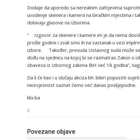
Dodaje da uporedo sa nerealnim zahtjevima suprot
uvodenje skenera i kamera na biračkim mjestima i ta
dobivaju glasove na izborima.
“ Izgovor za skenere i kamere im je da nema dovoljn
prošle godine i zvali smo ih na sastanak u vezi implrm
izbore. Također, presuda Ustavnog suda može se rij
dođu na sjednicu na kojoj bi se razmatrao Zakon o iz
obaveza iz Izbornog zakona BiH već 18 godina”, nagl
Da li će kao i u slučaju akciza bh. lideri popustiti suje
neizvjesnost saznat ćemo već danas poslijepodne.
klix.ba
BiH
Povezane objave