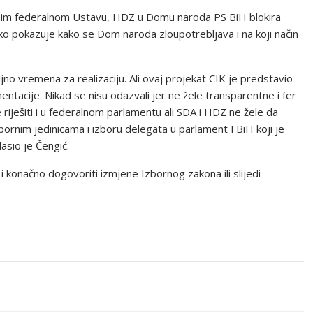
nim federalnom Ustavu, HDZ u Domu naroda PS BiH blokira
ko pokazuje kako se Dom naroda zloupotrebljava i na koji način
o vremena za realizaciju. Ali ovaj projekat CIK je predstavio
entacije. Nikad se nisu odazvali jer ne žele transparentne i fer
ešiti i u federalnom parlamentu ali SDA i HDZ ne žele da
bornim jedinicama i izboru delegata u parlament FBiH koji je
asio je Čengić.
ti i konačno dogovoriti izmjene Izbornog zakona ili slijedi