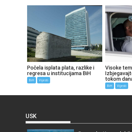
Počela isplata plata, razlike i
Visoke tem
regresa u institucijama BiH
Izbjegavaj
tokom dan
BiH
Vijesti
BiH
Vijesti
USK