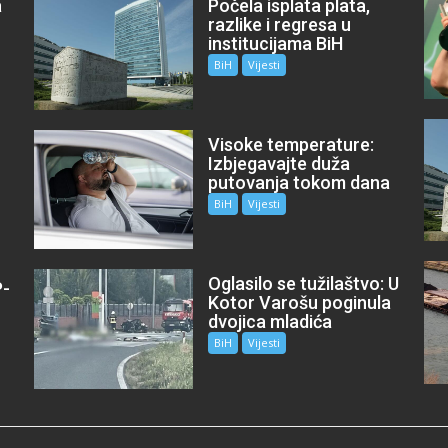
a
Počela isplata plata,
razlike i regresa u
institucijama BiH
BiH
Vijesti
Visoke temperature:
Izbjegavajte duža
putovanja tokom dana
BiH
Vijesti
Oglasilo se tužilaštvo: U
P-
Kotor Varošu poginula
m
dvojica mladića
BiH
Vijesti