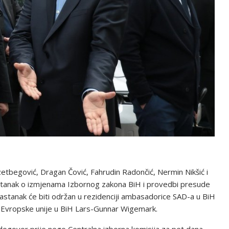
etbegović, Dragan Čović, Fahrudin Radončić, Nermin Nikšić i
sastanak o izmjenama Izbornog zakona BiH i provedbi presude
sastanak će biti održan u rezidenciji ambasadorice SAD-a u BiH
e Evropske unije u BiH Lars-Gunnar Wigemark.
 dogovor prije nego Centralna izborna komisija za pet dana