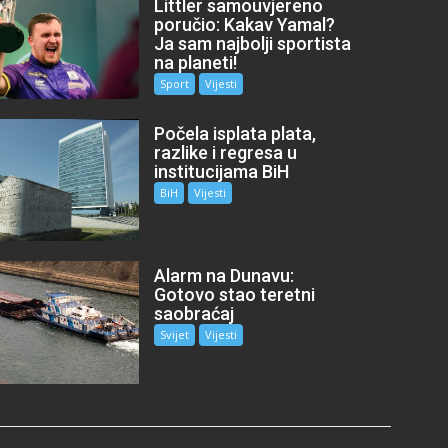
Littler samouvjereno
poručio: Kakav Yamal?
Ja sam najbolji sportista
na planeti!
Sport
Vijesti
Počela isplata plata,
razlike i regresa u
institucijama BiH
BiH
Vijesti
Alarm na Dunavu:
Gotovo stao teretni
saobraćaj
Svijet
Vijesti