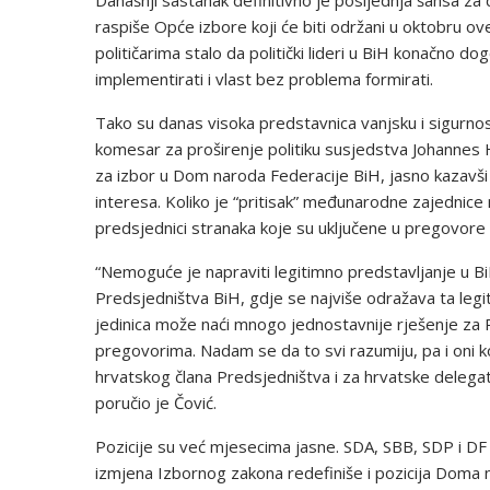
raspiše Opće izbore koji će biti održani u oktobru ov
političarima stalo da politički lideri u BiH konačno 
implementirati i vlast bez problema formirati.
Tako su danas visoka predstavnica vanjsku i sigurnos
komesar za proširenje politiku susjedstva Johannes 
za izbor u Dom naroda Federacije BiH, jasno kazavši d
interesa. Koliko je “pritisak” međunarodne zajednice
predsjednici stranaka koje su uključene u pregovore n
“Nemoguće je napraviti legitimno predstavljanje u B
Predsjedništva BiH, gdje se najviše odražava ta legi
jedinica može naći mnogo jednostavnije rješenje za 
pregovorima. Nadam se da to svi razumiju, pa i oni ko
hrvatskog člana Predsjedništva i za hrvatske delega
poručio je Čović.
Pozicije su već mjesecima jasne. SDA, SBB, SDP i DF 
izmjena Izbornog zakona redefiniše i pozicija Doma 