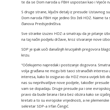
te da se Dom naroda u FBiH uspostavi kao i Vijeće n
S druge strane, ključni detalj iz presude Ustavnog sud
Dom naroda FBiH nije jedino što želi HDZ. Naime ta str
članova Predsjedništva.
Sve stranke izuzev HDZ-a smatraju da je pitanje izb
na taj način podjelu države, kroz stvaranje nove izbo
SDP je ipak uoči današnjih krucijalnih pregovora blag
krizu.
“Očekujemo napredak i postizanje dogovora. Smatramo 
volja građana ne mogu biti taoci stranačkih interesa
interesa, kako bi osigurao da HDZ mora uvijek biti d
nas su neprihvatljive nove podjele, također presud
vam se dopadaju. Druge presude pa i one evropskog 
pravo da bude birana i bira bez obzira kako se izjašn
kretati a to su evropske vrijednosti, a ne plemenske 
sekretar SDP-a Irfan Čengić.