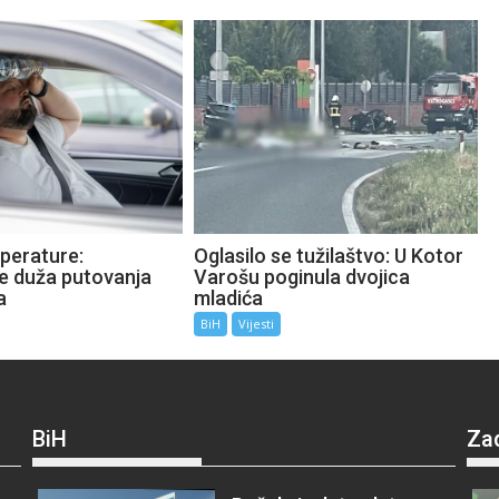
perature:
Oglasilo se tužilaštvo: U Kotor
te duža putovanja
Varošu poginula dvojica
a
mladića
BiH
Vijesti
BiH
Za