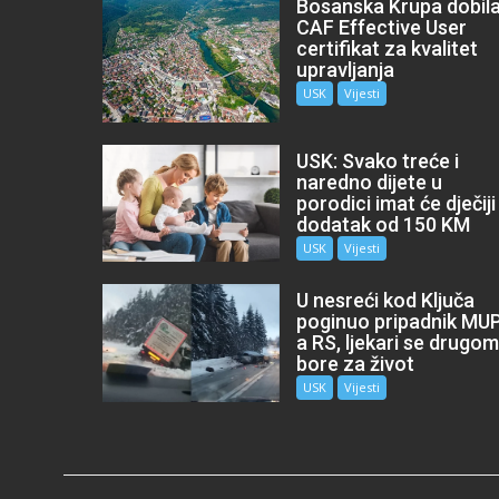
Bosanska Krupa dobil
CAF Effective User
certifikat za kvalitet
upravljanja
USK
Vijesti
USK: Svako treće i
naredno dijete u
porodici imat će dječiji
dodatak od 150 KM
USK
Vijesti
U nesreći kod Ključa
poginuo pripadnik MU
a RS, ljekari se drugo
bore za život
USK
Vijesti