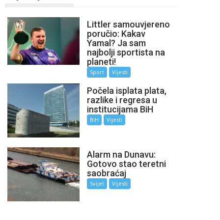
Littler samouvjereno
poručio: Kakav
Yamal? Ja sam
najbolji sportista na
planeti!
Sport
Vijesti
Počela isplata plata,
razlike i regresa u
institucijama BiH
BiH
Vijesti
Alarm na Dunavu:
Gotovo stao teretni
saobraćaj
Svijet
Vijesti