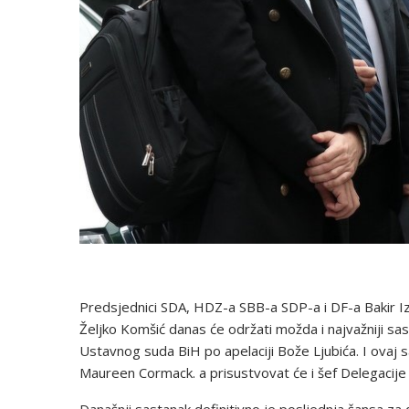
Predsjednici SDA, HDZ-a SBB-a SDP-a i DF-a Bakir Iz
Željko Komšić danas će održati možda i najvažniji 
Ustavnog suda BiH po apelaciji Bože Ljubića. I ovaj 
Maureen Cormack. a prisustvovat će i šef Delegacij
Današnji sastanak definitivno je posljednja šansa za