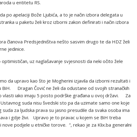
aroda u entitetu RS.
a po apelaciji Bože Ljubića, a to je način izbora delegata u
anka u paketu želi kroz izborni zakon definirati i način izbora
ora članova Predsjedništva nešto sasvim drugo te da HDZ želi
rne jedinice.
o optimističan, uz naglašavanje svjesnosti da neki očito žele
da upravo kao što je Mogherini izjavila da izborni rezultati i
 u BiH. Dragan Čović ne želi da odustane od svojih stranačkih
io vlasti iako imaju 5 posto podrške građana u ovoj državi. Za
e Ustavnog suda nisu švedski sto pa da uzimate samo one koje
suda za ljudska prava su jasno presudile da svaka osoba ima
java i gdje živi. Upravo je to pravac u kojem se BiH treba
i nove podjele u etničke torove. ”, rekao je za Klix.ba generalni