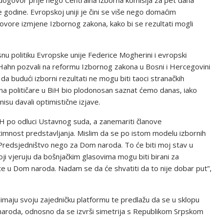
e godine. Evropskoj uniji je čini se više nego domaćim
dogovore izmjene Izbornog zakona, kako bi se rezultati mogli
nu politiku Evropske unije Federice Mogherini i evropski
Hahn pozvali na reformu Izbornog zakona u Bosni i Hercegovini
a budući izborni rezultati ne mogu biti taoci stranačkih
 na političare u BiH bio plodonosan saznat ćemo danas, iako
isu davali optimistične izjave.
iH po odluci Ustavnog suda, a zanemariti članove
timnost predstavljanja. Mislim da se po istom modelu izbornih
Predsjedništvo nego za Dom naroda. To će biti moj stav u
ji vjeruju da bošnjačkim glasovima mogu biti birani za
te u Dom naroda. Nadam se da će shvatiti da to nije dobar put”,
imaju svoju zajedničku platformu te predlažu da se u sklopu
naroda, odnosno da se izvrši simetrija s Republikom Srpskom