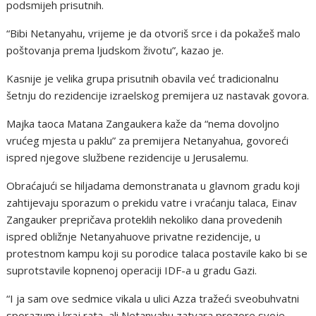
podsmijeh prisutnih.
“Bibi Netanyahu, vrijeme je da otvoriš srce i da pokažeš malo
poštovanja prema ljudskom životu”, kazao je.
Kasnije je velika grupa prisutnih obavila već tradicionalnu
šetnju do rezidencije izraelskog premijera uz nastavak govora.
Majka taoca Matana Zangaukera kaže da “nema dovoljno
vrućeg mjesta u paklu” za premijera Netanyahua, govoreći
ispred njegove službene rezidencije u Jerusalemu.
Obraćajući se hiljadama demonstranata u glavnom gradu koji
zahtijevaju sporazum o prekidu vatre i vraćanju talaca, Einav
Zangauker prepričava proteklih nekoliko dana provedenih
ispred obližnje Netanyahuove privatne rezidencije, u
protestnom kampu koji su porodice talaca postavile kako bi se
suprotstavile kopnenoj operaciji IDF-a u gradu Gazi.
“I ja sam ove sedmice vikala u ulici Azza tražeći sveobuhvatni
sporazum i kraj rata, ali Netanyahu zatvara prozore svoje