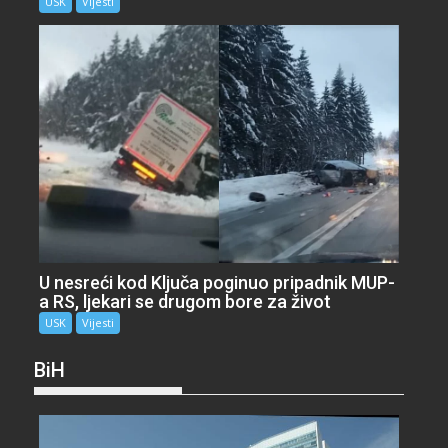
USK
Vijesti
U nesreći kod Ključa poginuo pripadnik MUP-
a RS, ljekari se drugom bore za život
USK
Vijesti
BiH