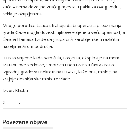
kuće – nema dovoljno vrućeg mjesta u paklu za ovog vođu”,
rekla je okupljenima.
Mnoge porodice talaca strahuju da bi operacija preuzimanja
grada Gaze mogla dovesti njihove voljene u veću opasnost, a
članovi Hamasa tvrde da grupa drži zarobljenike u različitim
naseljima širom područja.
“U isto vrijeme kada sam čula, i osjetila, eksplozije na mom
Matanu ove sedmice, Smotrich i Ben Gvir su fantazirali o
izgradnji gradova i nekretnina u Gazi”, kaže ona, misleći na
krajnje desničarske ministre vlade.
Izvor: Klix.ba
,
Svijet
Vijesti
Povezane objave