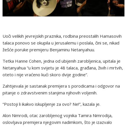
Uoči velikih jevrejskih praznika, rodbina preostalih Hamasovih
talaca ponovo se okupila u Jerusalemu i poslala, čini se, nikad
žešće poruke premijeru Benjaminu Netanyahuu.
Tetka Hanne Cohen, jedna od ubijenih zarobljenica, upitala je
Netanyahua “u kom svijetu je 48 talaca, građana, živih i mrtvih,
oteto i nije vraćeno kući skoro dvije godine”.
Zahtijevala je sastanak premijera s porodicama i odgovor na
pitanje o zdravstvenim stanjima njihovih voljenih.
“Postoji li ikakvo iskupljenje za ovo? Ne!”, kazala je.
Alon Nimrodi, otac zarobljenog vojnika Tamira Nimrodija,
oslovljava premijera njegovim nadimkom, što je izazvalo