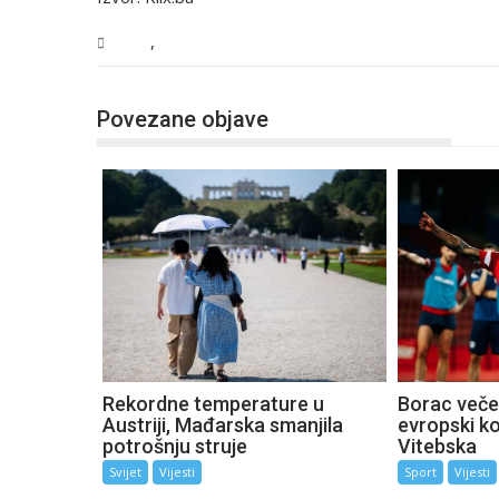
,
BiH
Vijesti
Povezane objave
Rekordne temperature u
Borac večer
Austriji, Mađarska smanjila
evropski k
potrošnju struje
Vitebska
Svijet
Vijesti
Sport
Vijesti