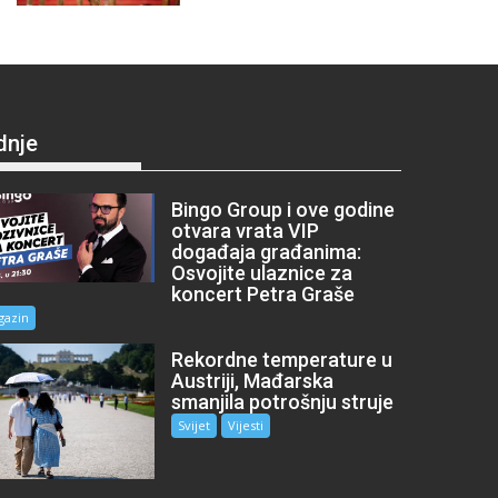
dnje
Bingo Group i ove godine
otvara vrata VIP
događaja građanima:
Osvojite ulaznice za
koncert Petra Graše
gazin
Rekordne temperature u
Austriji, Mađarska
smanjila potrošnju struje
Svijet
Vijesti