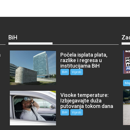
BiH
Za
a
Počela isplata plata,
razlike i regresa u
institucijama BiH
BiH
Vijesti
Ma
Visoke temperature:
Izbjegavajte duža
putovanja tokom dana
BiH
Vijesti