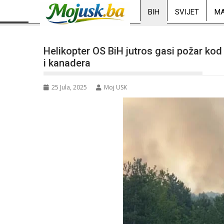
BIH
SVIJET
MA
Helikopter OS BiH jutros gasi požar kod
i kanadera
25 Jula, 2025
Moj USK