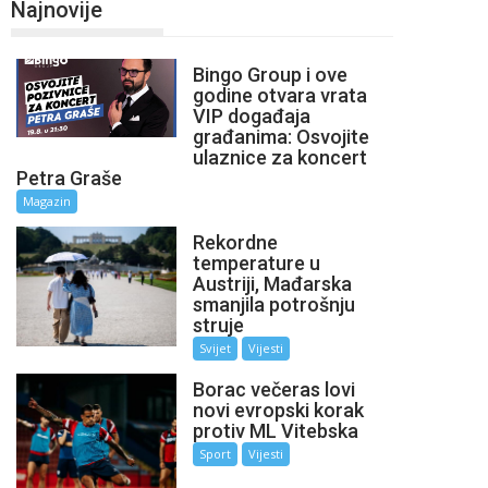
Najnovije
Bingo Group i ove
godine otvara vrata
VIP događaja
građanima: Osvojite
ulaznice za koncert
Petra Graše
Magazin
Rekordne
temperature u
Austriji, Mađarska
smanjila potrošnju
struje
Svijet
Vijesti
Borac večeras lovi
novi evropski korak
protiv ML Vitebska
Sport
Vijesti