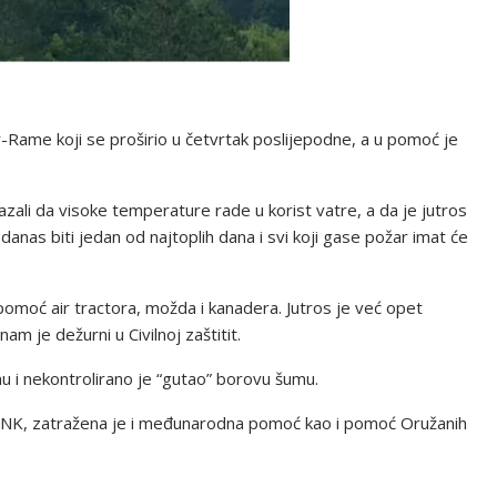
or-Rame koji se proširio u četvrtak poslijepodne, a u pomoć je
azali da visoke temperature rade u korist vatre, a da je jutros
as biti jedan od najtoplih dana i svi koji gase požar imat će
pomoć air tractora, možda i kanadera. Jutros je već opet
am je dežurni u Civilnoj zaštitit.
u i nekontrolirano je “gutao” borovu šumu.
e HNK, zatražena je i međunarodna pomoć kao i pomoć Oružanih