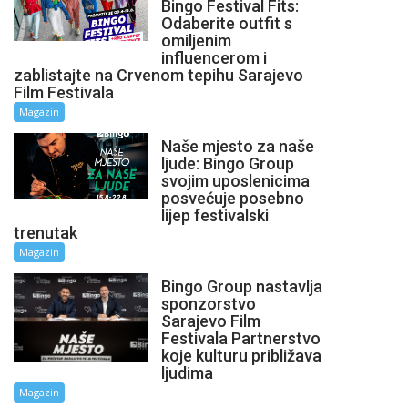
Bingo Festival Fits:
Odaberite outfit s
omiljenim
influencerom i
zablistajte na Crvenom tepihu Sarajevo
Film Festivala
Magazin
Naše mjesto za naše
ljude: Bingo Group
svojim uposlenicima
posvećuje posebno
lijep festivalski
trenutak
Magazin
Bingo Group nastavlja
sponzorstvo
Sarajevo Film
Festivala Partnerstvo
koje kulturu približava
ljudima
Magazin