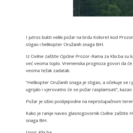
I jutros bukti veliki požar na brdu Kolivret kod Proz
stigao i helikopter Oružanih snaga BiH.
Iz Civilne zaštite Općine Prozor-Rama za Klix.ba su k
već veoma toplo. Vremenska prognoza govori da će dan
veoma težak zadatak.
“Helikopter Oružanih snaga je stigao, a očekuje se i 
ugrijalo i vjerovatno će se požar rasplamsati”, kazao n
Požar je izbio poslijepodne na nepristupačnom teren
Kako je ranije naveo glasnogovornik Civilne zaštit
snaga BiH.
Izvor: Klix.ba