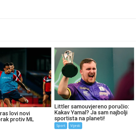
Littler samouvjereno poručio:
Kakav Yamal? Ja sam najbolji
as lovi novi
sportista na planeti!
orak protiv ML
Sport
Vijesti