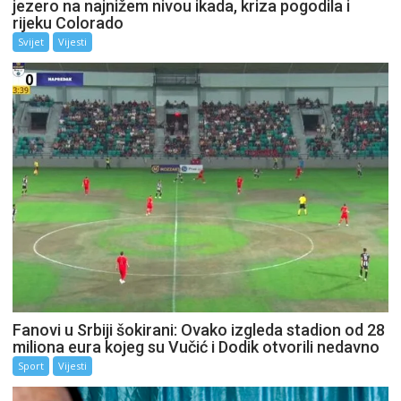
jezero na najnižem nivou ikada, kriza pogodila i
rijeku Colorado
Svijet
Vijesti
Fanovi u Srbiji šokirani: Ovako izgleda stadion od 28
miliona eura kojeg su Vučić i Dodik otvorili nedavno
Sport
Vijesti