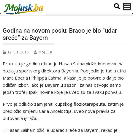
Godina na novom poslu: Braco je bio “udar
sreće” za Bayern
12 Jula, 2018
Moj USK
Protekla je godina otkad je Hasan Salihamidžić imenovan na
poziciju sportskog direktora Bayerna. Pobijedio je tad u utrci
Maxa Eberla i Philippa Lahma, a kasnije je potvrdio da je bio
odličan izbor, iako je Bayern u sezoni iza nas osvojio samo
jedan trofej. Ipak, novine koje je uveo su za svaku pohvalu.
Prvo je odlučio zamijeniti klupskog fioziotarapeuta, zatim je
predložio smjenu Carla Ancelottija, uveo nova pravila za
putovanja igrača…
– Hasan Salihamidžić je udarac sreće za Bayern, rekao je