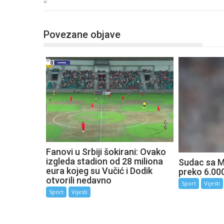
Sport
Povezane objave
Fanovi u Srbiji šokirani: Ovako
izgleda stadion od 28 miliona
Sudac sa M
eura kojeg su Vučić i Dodik
preko 6.000
otvorili nedavno
Sport
Vijesti
Sport
Vijesti