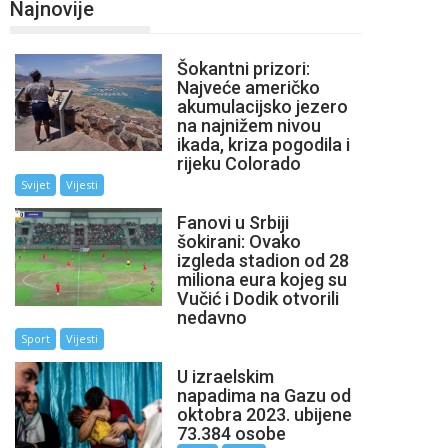
Najnovije
Šokantni prizori:
Najveće američko
akumulacijsko jezero
na najnižem nivou
ikada, kriza pogodila i
rijeku Colorado
Svijet
Vijesti
Fanovi u Srbiji
šokirani: Ovako
izgleda stadion od 28
miliona eura kojeg su
Vučić i Dodik otvorili
nedavno
Sport
Vijesti
U izraelskim
napadima na Gazu od
oktobra 2023. ubijene
73.384 osobe