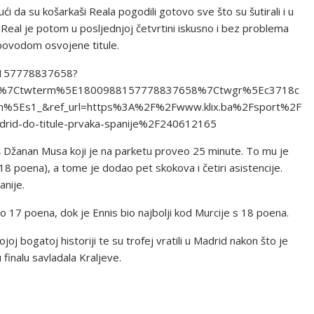
dući da su košarkaši Reala pogodili gotovo sve što su šutirali i u
 Real je potom u posljednjoj četvrtini iskusno i bez problema
 povodom osvojene titule.
88157778837658?
d%7Ctwterm%5E1800988157778837658%7Ctwgr%5Ec3718c
%5Es1_&ref_url=https%3A%2F%2Fwww.klix.ba%2Fsport%2F
drid-do-titule-prvaka-spanije%2F240612165
aš Džanan Musa koji je na parketu proveo 25 minute. To mu je
(18 poena), a tome je dodao pet skokova i četiri asistencije.
anije.
o 17 poena, dok je Ennis bio najbolji kod Murcije s 18 poena.
joj bogatoj historiji te su trofej vratili u Madrid nakon što je
 finalu savladala Kraljeve.