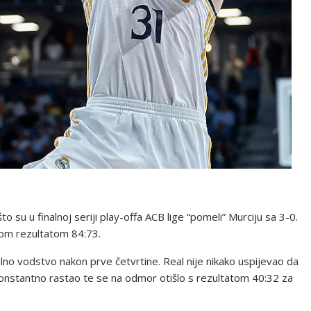
o su u finalnoj seriji play-offa ACB lige “pomeli” Murciju sa 3-0.
dom rezultatom 84:73.
malno vodstvo nakon prve četvrtine. Real nije nikako uspijevao da
nstantno rastao te se na odmor otišlo s rezultatom 40:32 za