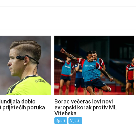
undijala dobio
Borac večeras lovi novi
 prijetećih poruka
evropski korak protiv ML
Vitebska
Sport
Vijesti