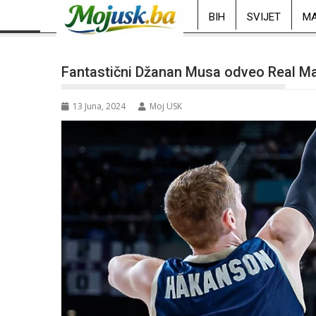
BIH
SVIJET
MA
Fantastični Džanan Musa odveo Real Mad
13 Juna, 2024
Moj USK