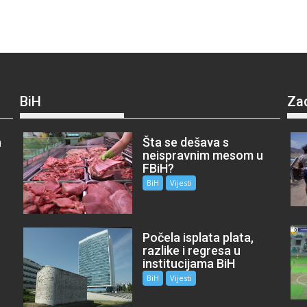
BiH
Za
a
Šta se dešava s
neispravnim mesom u
FBiH?
BiH
Vijesti
Počela isplata plata,
razlike i regresa u
institucijama BiH
BiH
Vijesti