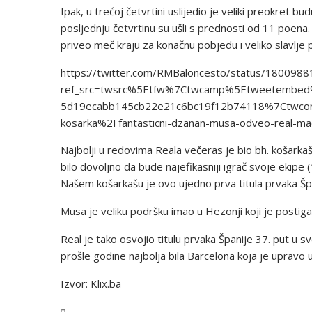
Ipak, u trećoj četvrtini uslijedio je veliki preokret bu
posljednju četvrtinu su ušli s prednosti od 11 poena.
priveo meč kraju za konačnu pobjedu i veliko slavlje
https://twitter.com/RMBaloncesto/status/18009
ref_src=twsrc%5Etfw%7Ctwcamp%5Etweetembe
5d19ecabb145cb22e21c6bc19f12b74118%7Ctwcon
kosarka%2Ffantasticni-dzanan-musa-odveo-real-ma
Najbolji u redovima Reala večeras je bio bh. košark
bilo dovoljno da bude najefikasniji igrač svoje ekipe 
Našem košarkašu je ovo ujedno prva titula prvaka Šp
Musa je veliku podršku imao u Hezonji koji je postiga
Real je tako osvojio titulu prvaka Španije 37. put u svo
prošle godine najbolja bila Barcelona koja je upravo u
Izvor: Klix.ba