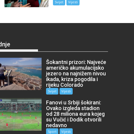
Svijet
Vijesti
dnje
Šokantni prizori: Najveće
američko akumulacijsko
jezero na najnižem nivou
ikada, kriza pogodila i
rijeku Colorado
Svijet
Vijesti
Fanovi u Srbiji šokirani:
Ovako izgleda stadion
od 28 miliona eura kojeg
su Vučić i Dodik otvorili
nedavno
Sport
Vijesti