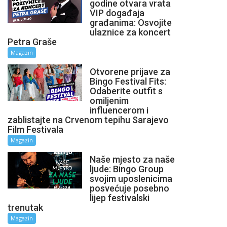
godine otvara vrata
VIP događaja
građanima: Osvojite
ulaznice za koncert
Petra Graše
Magazin
Otvorene prijave za
Bingo Festival Fits:
Odaberite outfit s
omiljenim
influencerom i
zablistajte na Crvenom tepihu Sarajevo
Film Festivala
Magazin
Naše mjesto za naše
ljude: Bingo Group
svojim uposlenicima
posvećuje posebno
lijep festivalski
trenutak
Magazin