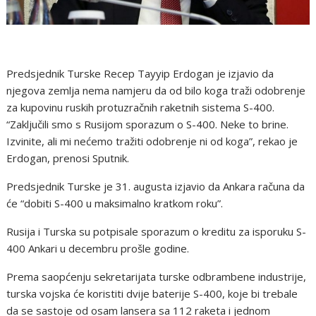
Predsjednik Turske Recep Tayyip Erdogan je izjavio da
njegova zemlja nema namjeru da od bilo koga traži odobrenje
za kupovinu ruskih protuzračnih raketnih sistema S-400.
“Zaključili smo s Rusijom sporazum o S-400. Neke to brine.
Izvinite, ali mi nećemo tražiti odobrenje ni od koga”, rekao je
Erdogan, prenosi Sputnik.
Predsjednik Turske je 31. augusta izjavio da Ankara računa da
će “dobiti S-400 u maksimalno kratkom roku”.
Rusija i Turska su potpisale sporazum o kreditu za isporuku S-
400 Ankari u decembru prošle godine.
Prema saopćenju sekretarijata turske odbrambene industrije,
turska vojska će koristiti dvije baterije S-400, koje bi trebale
da se sastoje od osam lansera sa 112 raketa i jednom