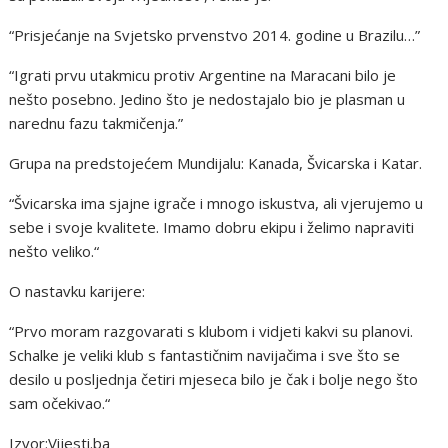
“Prisjećanje na Svjetsko prvenstvo 2014. godine u Brazilu…”
“Igrati prvu utakmicu protiv Argentine na Maracani bilo je
nešto posebno. Jedino što je nedostajalo bio je plasman u
narednu fazu takmičenja.”
Grupa na predstojećem Mundijalu: Kanada, Švicarska i Katar.
“Švicarska ima sjajne igrače i mnogo iskustva, ali vjerujemo u
sebe i svoje kvalitete. Imamo dobru ekipu i želimo napraviti
nešto veliko.“
O nastavku karijere:
“Prvo moram razgovarati s klubom i vidjeti kakvi su planovi.
Schalke je veliki klub s fantastičnim navijačima i sve što se
desilo u posljednja četiri mjeseca bilo je čak i bolje nego što
sam očekivao.“
Izvor:Vijesti.ba