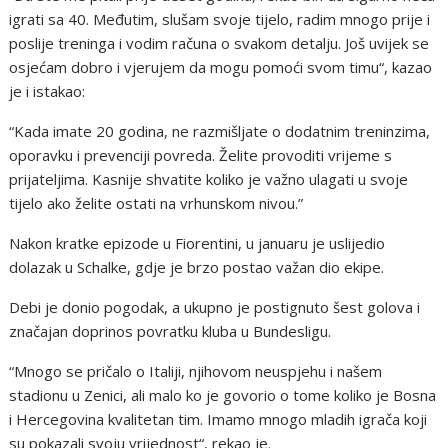
igrati sa 40. Međutim, slušam svoje tijelo, radim mnogo prije i
poslije treninga i vodim računa o svakom detalju. Još uvijek se
osjećam dobro i vjerujem da mogu pomoći svom timu“, kazao
je i istakao:
“Kada imate 20 godina, ne razmišljate o dodatnim treninzima,
oporavku i prevenciji povreda. Želite provoditi vrijeme s
prijateljima. Kasnije shvatite koliko je važno ulagati u svoje
tijelo ako želite ostati na vrhunskom nivou.”
Nakon kratke epizode u Fiorentini, u januaru je uslijedio
dolazak u Schalke, gdje je brzo postao važan dio ekipe.
Debi je donio pogodak, a ukupno je postignuto šest golova i
značajan doprinos povratku kluba u Bundesligu.
“Mnogo se pričalo o Italiji, njihovom neuspjehu i našem
stadionu u Zenici, ali malo ko je govorio o tome koliko je Bosna
i Hercegovina kvalitetan tim. Imamo mnogo mladih igrača koji
su pokazali svoju vrijednost“, rekao je.