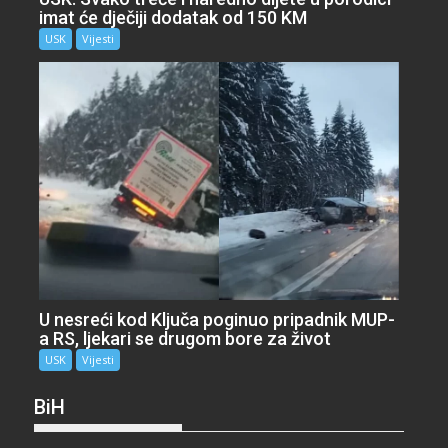
imat će dječiji dodatak od 150 KM
USK
Vijesti
U nesreći kod Ključa poginuo pripadnik MUP-
a RS, ljekari se drugom bore za život
USK
Vijesti
BiH