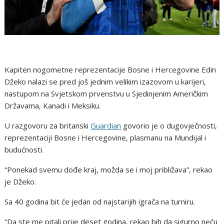
Kapiten nogometne reprezentacije Bosne i Hercegovine Edin
Džeko nalazi se pred još jednim velikim izazovom u karijeri,
nastupom na Svjetskom prvenstvu u Sjedinjenim Američkim
Državama, Kanadi i Meksiku.
U razgovoru za britanski
Guardian
govorio je o dugovječnosti,
reprezentaciji Bosne i Hercegovine, plasmanu na Mundijal i
budućnosti.
“Ponekad svemu dođe kraj, možda se i moj približava”, rekao
je Džeko.
Sa 40 godina bit će jedan od najstarijih igrača na turniru.
“Da ste me pitali prije deset godina, rekao bih da sigurno neću