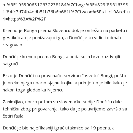
m%5E1953906312632238184%7Ctwgr%5Ed829f88516398
1f84fc7d74b4edb51b76b6b68f1%7Ctwcon%5Es1_c10&ref_u
rl=https%3A%2F%2F
Krenuo je Bonga prema Slovencu dok je on ležao na parketu i
gestikulirao je ponižavajući ga, a Dončić je to vidio i odmah
reagovao.
Dončić je krenuo prema Bongi, a onda su ih brzo razdvojili
saigrači.
Brzo je Dončić i na pravi način servirao “osvetu” Bongi, pošto
je preko njega ubacio sjajnu trojku, a primjetno je bilo kako je
nakon toga gledao ka Nijemcu.
Zanimljivo, ubrzo potom su slovenačke sudije Dončiću dale
tehničku zbog prigovaranja, tako da je poluvrijeme završio sa
četiri faula.
Dončić je bio najefikasniji igrač utakmice sa 19 poena, a