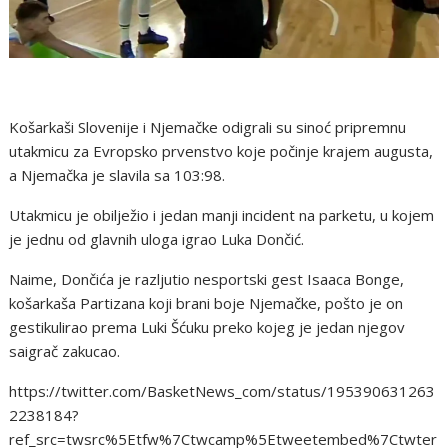
Košarkaši Slovenije i Njemačke odigrali su sinoć pripremnu
utakmicu za Evropsko prvenstvo koje počinje krajem augusta,
a Njemačka je slavila sa 103:98.
Utakmicu je obilježio i jedan manji incident na parketu, u kojem
je jednu od glavnih uloga igrao Luka Dončić.
Naime, Dončića je razljutio nesportski gest Isaaca Bonge,
košarkaša Partizana koji brani boje Njemačke, pošto je on
gestikulirao prema Luki Šćuku preko kojeg je jedan njegov
saigrač zakucao.
https://twitter.com/BasketNews_com/status/195390631263
2238184?
ref_src=twsrc%5Etfw%7Ctwcamp%5Etweetembed%7Ctwter