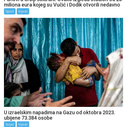
miliona eura kojeg su Vučić i Dodik otvorili nedavno
Sport
Vijesti
U izraelskim napadima na Gazu od oktobra 2023.
ubijene 73.384 osobe
Svijet
Vijesti