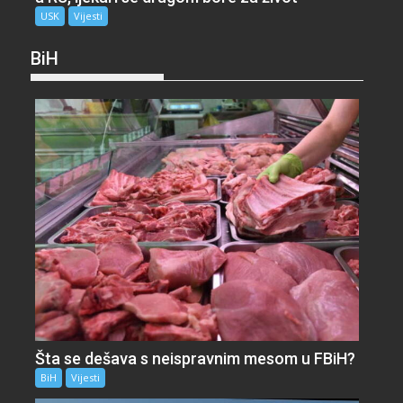
USK
Vijesti
BiH
Šta se dešava s neispravnim mesom u FBiH?
BiH
Vijesti