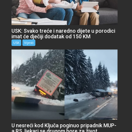
USK: Svako treće i naredno dijete u porodici
imat će dječiji dodatak od 150 KM
USK
Vijesti
U nesreći kod Ključa poginuo pripadnik MUP-
a RS, ljekari se drugom bore za život