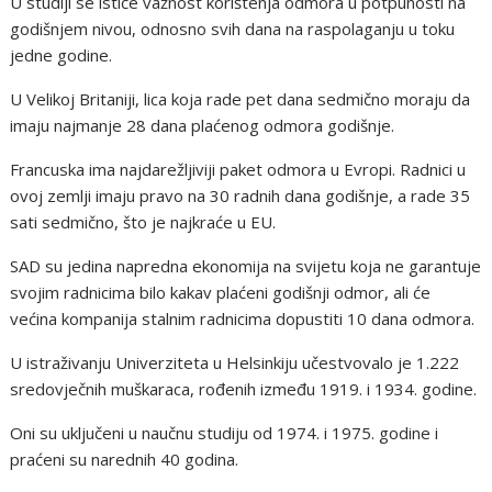
U studiji se ističe važnost korištenja odmora u potpunosti na
godišnjem nivou, odnosno svih dana na raspolaganju u toku
jedne godine.
U Velikoj Britaniji, lica koja rade pet dana sedmično moraju da
imaju najmanje 28 dana plaćenog odmora godišnje.
Francuska ima najdarežljiviji paket odmora u Evropi. Radnici u
ovoj zemlji imaju pravo na 30 radnih dana godišnje, a rade 35
sati sedmično, što je najkraće u EU.
SAD su jedina napredna ekonomija na svijetu koja ne garantuje
svojim radnicima bilo kakav plaćeni godišnji odmor, ali će
većina kompanija stalnim radnicima dopustiti 10 dana odmora.
U istraživanju Univerziteta u Helsinkiju učestvovalo je 1.222
sredovječnih muškaraca, rođenih između 1919. i 1934. godine.
Oni su uključeni u naučnu studiju od 1974. i 1975. godine i
praćeni su narednih 40 godina.