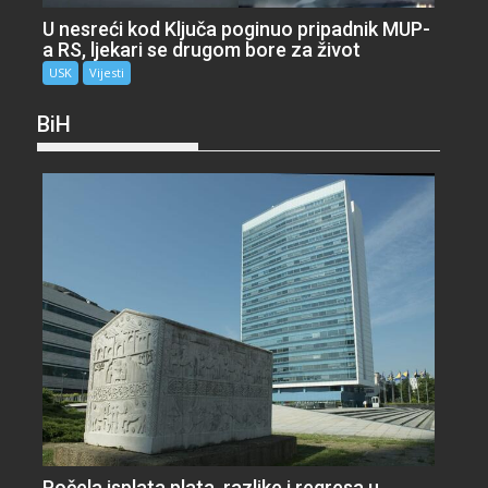
U nesreći kod Ključa poginuo pripadnik MUP-
a RS, ljekari se drugom bore za život
USK
Vijesti
BiH
Počela isplata plata, razlike i regresa u