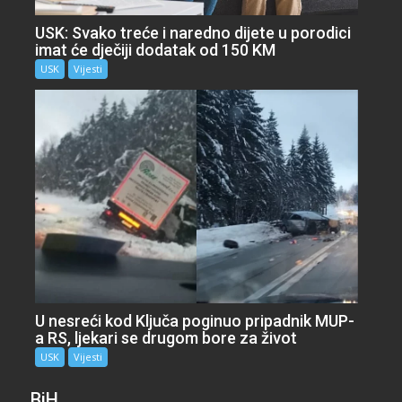
USK: Svako treće i naredno dijete u porodici
imat će dječiji dodatak od 150 KM
USK
Vijesti
U nesreći kod Ključa poginuo pripadnik MUP-
a RS, ljekari se drugom bore za život
USK
Vijesti
BiH