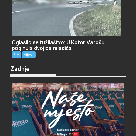
Oglasilo se tužilaštvo: U Kotor Varošu
poginula dvojica mladića
BiH
Vijesti
Zadnje