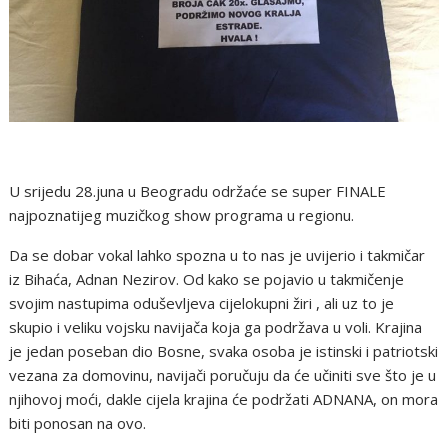
U srijedu 28.juna u Beogradu održaće se super FINALE
najpoznatijeg muzičkog show programa u regionu.
Da se dobar vokal lahko spozna u to nas je uvijerio i takmičar
iz Bihaća, Adnan Nezirov. Od kako se pojavio u takmičenje
svojim nastupima oduševljeva cijelokupni žiri , ali uz to je
skupio i veliku vojsku navijača koja ga podržava u voli. Krajina
je jedan poseban dio Bosne, svaka osoba je istinski i patriotski
vezana za domovinu, navijači poručuju da će učiniti sve što je u
njihovoj moći, dakle cijela krajina će podržati ADNANA, on mora
biti ponosan na ovo.