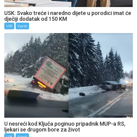
USK: Svako treće i naredno dijete u porodici imat će
dječiji dodatak od 150 KM
USK
Vijesti
U nesreći kod Ključa poginuo pripadnik MUP-a RS,
ljekari se drugom bore za život
USK
Vijesti