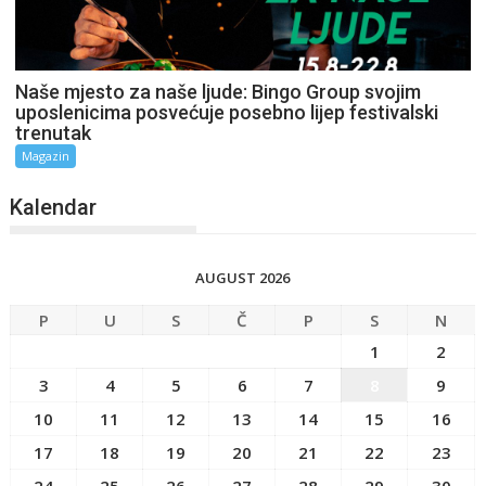
Naše mjesto za naše ljude: Bingo Group svojim
uposlenicima posvećuje posebno lijep festivalski
trenutak
Magazin
Kalendar
AUGUST 2026
P
U
S
Č
P
S
N
1
2
3
4
5
6
7
8
9
10
11
12
13
14
15
16
17
18
19
20
21
22
23
24
25
26
27
28
29
30