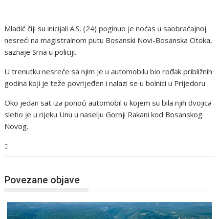
Mladić čiji su inicijali A.S. (24) poginuo je noćas u saobraćajnoj
nesreći na magistralnom putu Bosanski Novi-Bosanska Otoka,
saznaje Srna u policiji.
U trenutku nesreće sa njim je u automobilu bio rođak približnih
godina koji je teže povrijeđen i nalazi se u bolnici u Prijedoru.
Oko jedan sat iza ponoći automobil u kojem su bila njih dvojica
sletio je u rijeku Unu u naselju Gornji Rakani kod Bosanskog
Novog.
USK
Povezane objave