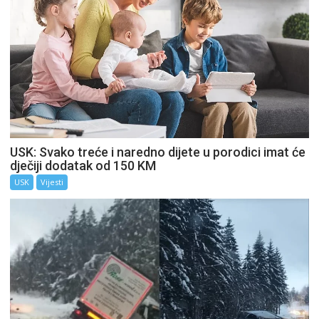
USK: Svako treće i naredno dijete u porodici imat će
dječiji dodatak od 150 KM
USK
Vijesti