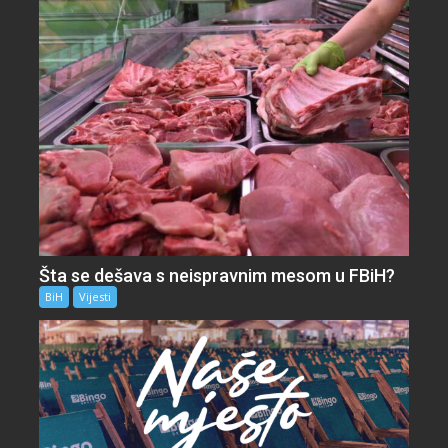
Šta se dešava s neispravnim mesom u FBiH?
BiH
Vijesti