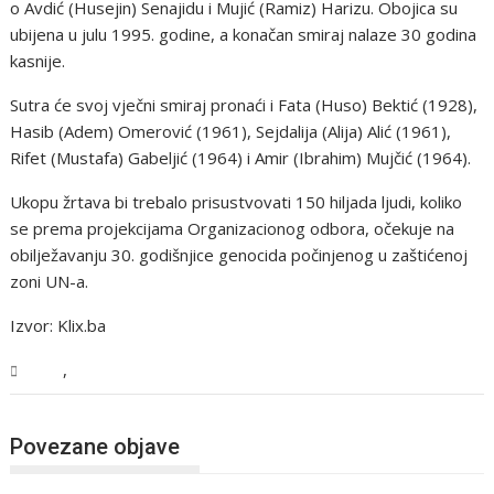
o Avdić (Husejin) Senajidu i Mujić (Ramiz) Harizu. Obojica su
ubijena u julu 1995. godine, a konačan smiraj nalaze 30 godina
kasnije.
Sutra će svoj vječni smiraj pronaći i Fata (Huso) Bektić (1928),
Hasib (Adem) Omerović (1961), Sejdalija (Alija) Alić (1961),
Rifet (Mustafa) Gabeljić (1964) i Amir (Ibrahim) Mujčić (1964).
Ukopu žrtava bi trebalo prisustvovati 150 hiljada ljudi, koliko
se prema projekcijama Organizacionog odbora, očekuje na
obilježavanju 30. godišnjice genocida počinjenog u zaštićenoj
zoni UN-a.
Izvor: Klix.ba
,
BiH
Vijesti
Povezane objave