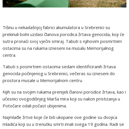
Tišinu u nekadašnjoj fabrici akumulatora u Srebrenici su
prekinuli bolni uzdasi članova porodica žrtava genocida, koji će
sutra pronaći svoj vječni smiraj. Tabuti s njihovim posmrtnim
ostacima su na rukama izneseni na musalu Memorijalnog
centra.
Tabuti s posmrtnim ostacima sedam identificiranih žrtava
genocida počinjenog u Srebrenici, večeras su izneseni do
prostora musale u Memorijalnom centru.
Njih su na svojim rukama prenijeli članovi porodice žrtava, kao i
učesnici ovogodišnjeg Marša mira koji su nakon pristizanja u
Potočare odali počast ubijenima.
Najmlađe žrtve koje će biti ukopane ove godine su dvojica
mladića koji su u trenutku smrti imali svega 19 godina. Radi se