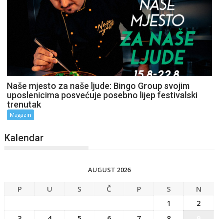
Naše mjesto za naše ljude: Bingo Group svojim
uposlenicima posvećuje posebno lijep festivalski
trenutak
Magazin
Kalendar
AUGUST 2026
P
U
S
Č
P
S
N
1
2
3
4
5
6
7
8
9