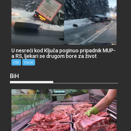
U nesreći kod Ključa poginuo pripadnik MUP-
a RS, ljekari se drugom bore za život
USK
Vijesti
BiH