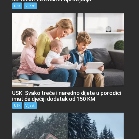
USK
Vijesti
USK: Svako treće i naredno dijete u porodici
imat će dječiji dodatak od 150 KM
USK
Vijesti