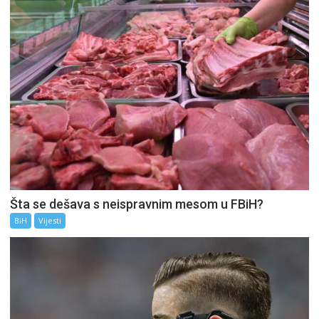
Šta se dešava s neispravnim mesom u FBiH?
BiH
Vijesti