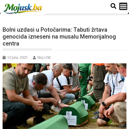
Bolni uzdasi u Potočarima: Tabuti žrtava
genocida izneseni na musalu Memorijalnog
centra
10 Jula, 2025
Moj USK