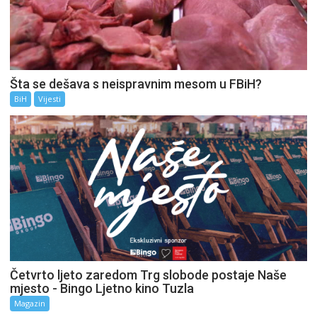
Šta se dešava s neispravnim mesom u FBiH?
BiH
Vijesti
Četvrto ljeto zaredom Trg slobode postaje Naše
mjesto - Bingo Ljetno kino Tuzla
Magazin