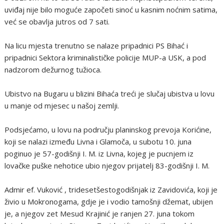
uviđaj nije bilo moguće započeti sinoć u kasnim noćnim satima,
već se obavlja jutros od 7 sati.
Na licu mjesta trenutno se nalaze pripadnici PS Bihać i
pripadnici Sektora kriminalističke policije MUP-a USK, a pod
nadzorom dežurnog tužioca.
Ubistvo na Bugaru u blizini Bihaća treći je slučaj ubistva u lovu
u manje od mjesec u našoj zemlji.
Podsjećamo, u lovu na području planinskog prevoja Korićine,
koji se nalazi između Livna i Glamoča, u subotu 10. juna
poginuo je 57-godišnji I. M. iz Livna, kojeg je pucnjem iz
lovačke puške nehotice ubio njegov prijatelj 83-godišnji I. M.
Admir ef. Vuković , tridesetšestogodišnjak iz Zavidovića, koji je
živio u Mokronogama, gdje je i vodio tamošnji džemat, ubijen
je, a njegov zet Mesud Krajinić je ranjen 27. juna tokom