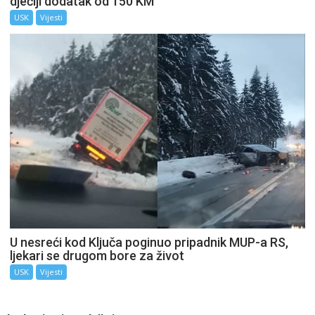
dječiji dodatak od 150 KM
USK
Vijesti
U nesreći kod Ključa poginuo pripadnik MUP-a RS,
ljekari se drugom bore za život
USK
Vijesti