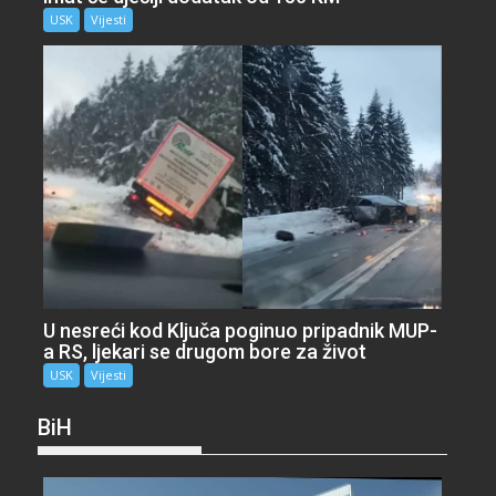
USK
Vijesti
U nesreći kod Ključa poginuo pripadnik MUP-
a RS, ljekari se drugom bore za život
USK
Vijesti
BiH