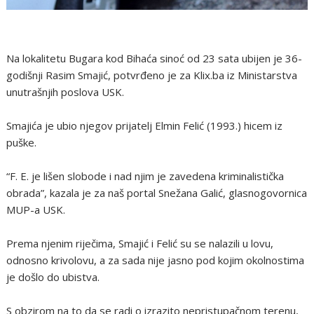
Na lokalitetu Bugara kod Bihaća sinoć od 23 sata ubijen je 36-
godišnji Rasim Smajić, potvrđeno je za Klix.ba iz Ministarstva
unutrašnjih poslova USK.
Smajića je ubio njegov prijatelj Elmin Felić (1993.) hicem iz
puške.
“F. E. je lišen slobode i nad njim je zavedena kriminalistička
obrada”, kazala je za naš portal Snežana Galić, glasnogovornica
MUP-a USK.
Prema njenim riječima, Smajić i Felić su se nalazili u lovu,
odnosno krivolovu, a za sada nije jasno pod kojim okolnostima
je došlo do ubistva.
S obzirom na to da se radi o izrazito nepristupačnom terenu,