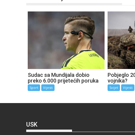
Sudac sa Mundijala dobio
Pobjeglo 20
preko 6.000 prijetećih poruka
vojnika?
Sport
Vijesti
Svijet
Vijesti
USK