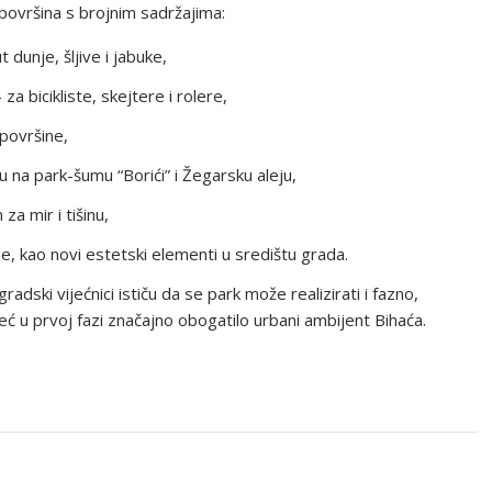
 površina s brojnim sadržajima:
dunje, šljive i jabuke,
a bicikliste, skejtere i rolere,
 površine,
u na park-šumu “Borići” i Žegarsku aleju,
a mir i tišinu,
e, kao novi estetski elementi u središtu grada.
dski vijećnici ističu da se park može realizirati i fazno,
već u prvoj fazi značajno obogatilo urbani ambijent Bihaća.