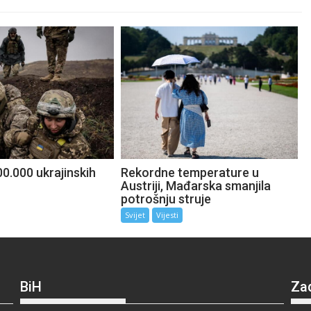
0.000 ukrajinskih
Rekordne temperature u
Austriji, Mađarska smanjila
potrošnju struje
Svijet
Vijesti
BiH
Za