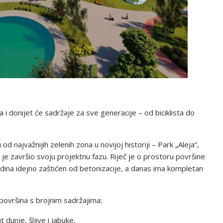
 i donijet će sadržaje za sve generacije – od biciklista do
 najvažnijih zelenih zona u novijoj historiji – Park „Aleja“,
e završio svoju projektnu fazu. Riječ je o prostoru površine
odina idejno zaštićen od betonizacije, a danas ima kompletan
 površina s brojnim sadržajima:
dunje, šljive i jabuke,