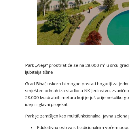
Park „Aleja“ prostirat će se na 28.000 m² u srcu grada
ljubitelja tišine
Grad Bihać uskoro bi mogao postati bogatiji za jednu od
smješten odmah iza stadiona NK Jedinstvo, zvanično j
28.000 kvadratnih metara koji je još prije nekoliko g
idejni i glavni projekat.
Park je zamišljen kao multifunkcionalna, javna zelena
Edukativna ostrva s tradicionalnim voćem poput 