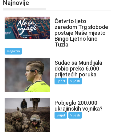
Najnovije
Četvrto ljeto
zaredom Trg slobode
postaje Naše mjesto -
Bingo Ljetno kino
Tuzla
Magazin
Sudac sa Mundijala
dobio preko 6.000
prijetećih poruka
Sport
Vijesti
Pobjeglo 200.000
ukrajinskih vojnika?
Svijet
Vijesti