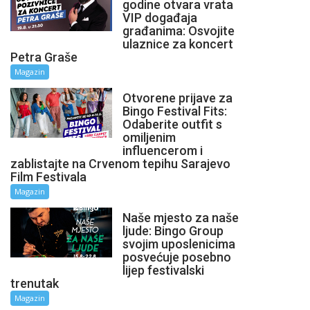
godine otvara vrata
VIP događaja
građanima: Osvojite
ulaznice za koncert
Petra Graše
Magazin
Otvorene prijave za
Bingo Festival Fits:
Odaberite outfit s
omiljenim
influencerom i
zablistajte na Crvenom tepihu Sarajevo
Film Festivala
Magazin
Naše mjesto za naše
ljude: Bingo Group
svojim uposlenicima
posvećuje posebno
lijep festivalski
trenutak
Magazin