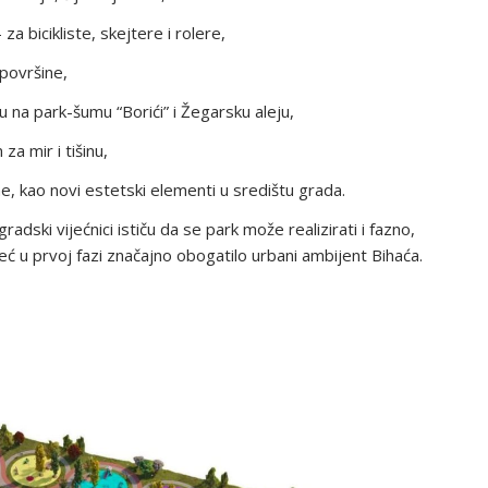
a bicikliste, skejtere i rolere,
 površine,
u na park-šumu “Borići” i Žegarsku aleju,
a mir i tišinu,
e, kao novi estetski elementi u središtu grada.
dski vijećnici ističu da se park može realizirati i fazno,
već u prvoj fazi značajno obogatilo urbani ambijent Bihaća.