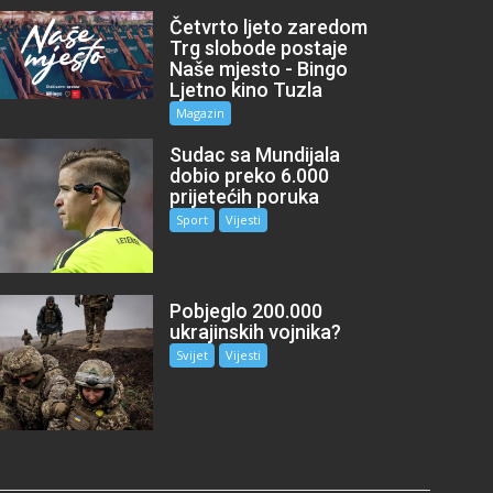
Četvrto ljeto zaredom
Trg slobode postaje
Naše mjesto - Bingo
Ljetno kino Tuzla
Magazin
Sudac sa Mundijala
dobio preko 6.000
prijetećih poruka
Sport
Vijesti
Pobjeglo 200.000
ukrajinskih vojnika?
Svijet
Vijesti