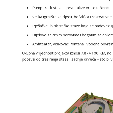
Pump track stazu – prvu takve vrste u Bihaću – z
Velika igrališta za djecu, boćališta i rekreativne
Pješačke i biciklističke staze koje se nadovezuj
Dijelove sa crnim borovima i bogatim zelenilom z
Amfiteatar, vidikovac, fontana i vodene površin
Ukupna vrijednost projekta iznosi 7.874.100 KM, no gra
počevši od trasiranja staza i sadnje drveća – što bi 