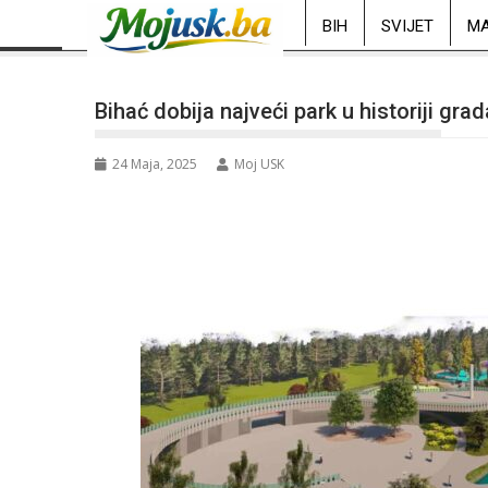
BIH
SVIJET
MA
Bihać dobija najveći park u historiji gra
24 Maja, 2025
Moj USK