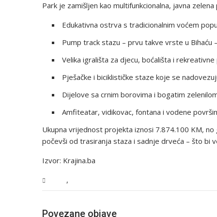
Park je zamišljen kao multifunkcionalna, javna zelena
Edukativna ostrva s tradicionalnim voćem poput 
Pump track stazu – prvu takve vrste u Bihaću – z
Velika igrališta za djecu, boćališta i rekreativne
Pješačke i biciklističke staze koje se nadovezuj
Dijelove sa crnim borovima i bogatim zelenilom z
Amfiteatar, vidikovac, fontana i vodene površin
Ukupna vrijednost projekta iznosi 7.874.100 KM, no gra
počevši od trasiranja staza i sadnje drveća – što bi 
Izvor: Krajina.ba
,
USK
Vijesti
Povezane objave