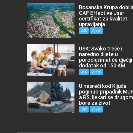
Bosanska Krupa dobil
CAF Effective User
certifikat za kvalitet
upravljanja
USK
Vijesti
USK: Svako treće i
naredno dijete u
porodici imat će dječiji
dodatak od 150 KM
USK
Vijesti
U nesreći kod Ključa
poginuo pripadnik MU
a RS, ljekari se drugo
bore za život
USK
Vijesti