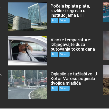
a
Počela isplata plata,
razlike i regresa u
institucijama BiH
BiH
Vijesti
Visoke temperature:
Izbjegavajte duža
putovanja tokom dana
BiH
Vijesti
Oglasilo se tužilaštvo: U
P-
Kotor Varošu poginula
m
dvojica mladića
BiH
Vijesti