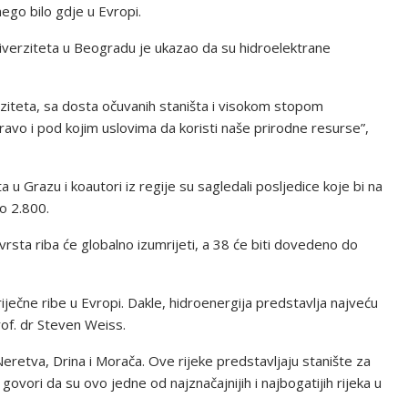
nego bilo gdje u Evropi.
iverziteta u Beogradu je ukazao da su hidroelektrane
erziteta, sa dosta očuvanih staništa i visokom stopom
vo i pod kojim uslovima da koristi naše prirodne resurse”,
 u Grazu i koautori iz regije su sagledali posljedice koje bi na
no 2.800.
vrsta riba će globalno izumrijeti, a 38 će biti dovedeno do
ječne ribe u Evropi. Dakle, hidroenergija predstavlja najveću
prof. dr Steven Weiss.
Neretva, Drina i Morača. Ove rijeke predstavljaju stanište za
govori da su ovo jedne od najznačajnijih i najbogatijih rijeka u