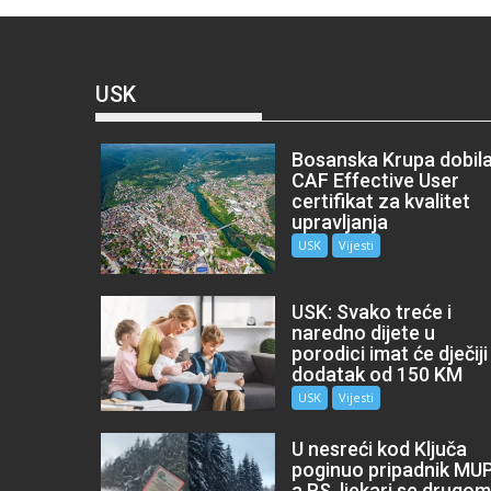
USK
Bosanska Krupa dobil
CAF Effective User
certifikat za kvalitet
upravljanja
USK
Vijesti
USK: Svako treće i
naredno dijete u
porodici imat će dječiji
dodatak od 150 KM
USK
Vijesti
U nesreći kod Ključa
poginuo pripadnik MU
a RS, ljekari se drugo