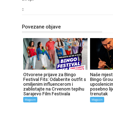
Magazin
Povezane objave
Otvorene prijave za Bingo
Naše mjesto
Festival Fits: Odaberite outfit s
Bingo Grou
omiljenim influencerom i
uposlenici
zablistajte na Crvenom tepihu
posebno lij
Sarajevo Film Festivala
trenutak
Magazin
Magazin