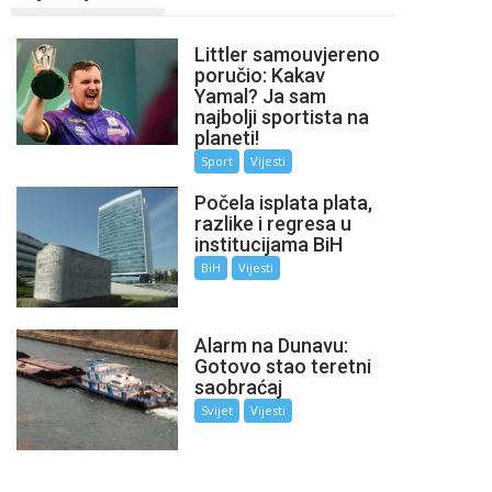
Littler samouvjereno
poručio: Kakav
Yamal? Ja sam
najbolji sportista na
planeti!
Sport
Vijesti
Počela isplata plata,
razlike i regresa u
institucijama BiH
BiH
Vijesti
Alarm na Dunavu:
Gotovo stao teretni
saobraćaj
Svijet
Vijesti