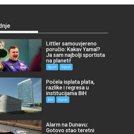
dnje
Littler samouvjereno
poručio: Kakav Yamal?
Ja sam najbolji sportista
na planeti!
Sport
Vijesti
Počela isplata plata,
razlike i regresa u
institucijama BiH
BiH
Vijesti
Alarm na Dunavu:
Gotovo stao teretni