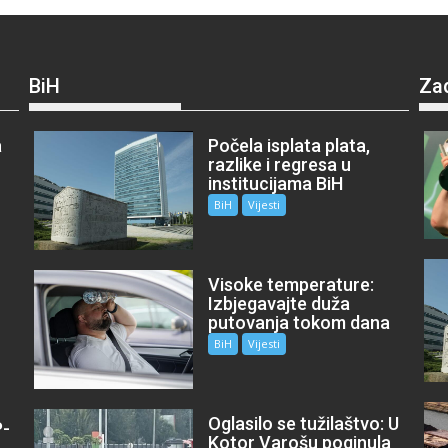
BiH
Za
a
Počela isplata plata,
razlike i regresa u
institucijama BiH
BiH
Vijesti
Visoke temperature:
Izbjegavajte duža
putovanja tokom dana
BiH
Vijesti
Oglasilo se tužilaštvo: U
P-
Kotor Varošu poginula
m