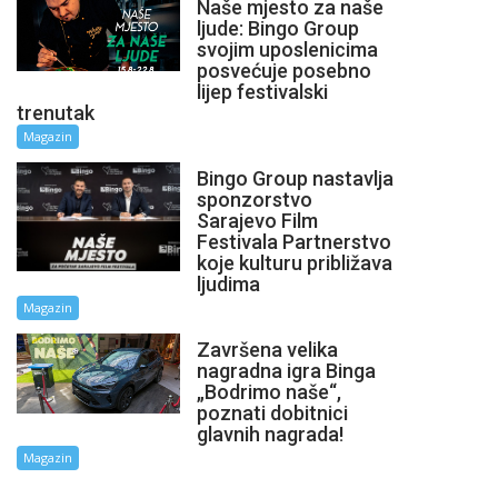
Naše mjesto za naše
ljude: Bingo Group
svojim uposlenicima
posvećuje posebno
lijep festivalski
trenutak
Magazin
Bingo Group nastavlja
sponzorstvo
Sarajevo Film
Festivala Partnerstvo
koje kulturu približava
ljudima
Magazin
Završena velika
nagradna igra Binga
„Bodrimo naše“,
poznati dobitnici
glavnih nagrada!
Magazin