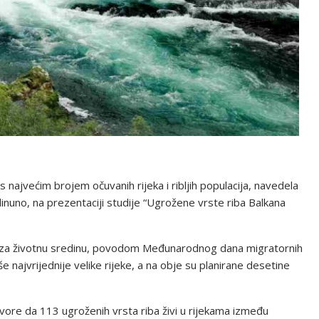
 najvećim brojem očuvanih rijeka i ribljih populacija, navedela
dinuno, na prezentaciji studije “Ugrožene vrste riba Balkana
r za životnu sredinu, povodom Međunarodnog dana migratornih
aše najvrijednije velike rijeke, a na obje su planirane desetine
ovore da 113 ugroženih vrsta riba živi u rijekama između