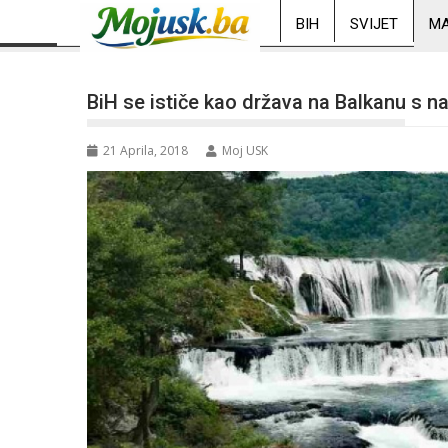
BIH
SVIJET
MA
BiH se ističe kao država na Balkanu s naj
21 Aprila, 2018
Moj USK