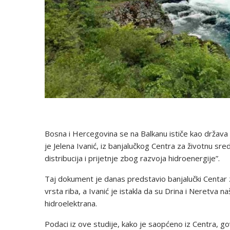
Bosna i Hercegovina se na Balkanu ističe kao država s
je Jelena Ivanić, iz banjalučkog Centra za životnu sre
distribucija i prijetnje zbog razvoja hidroenergije”.
Taj dokument je danas predstavio banjalučki Centa
vrsta riba, a Ivanić je istakla da su Drina i Neretva n
hidroelektrana.
Podaci iz ove studije, kako je saopćeno iz Centra, g