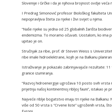
Slovenije i Grčke i da je njihova brojnost ovdje veća 
I Predrag Simonović profesor Biološkog fakulteta Un
nepopravljiva šteta za rijeke i živi svijet u njima.
“Naše rijeke su jedna od 25 globalnih žarišta biodiv
endemizma. To moramo očuvati. Uostalom, ko ima pra
upitao je on.
Stručnjak za ribe, prof. dr Steven Weiss s Univerziteta
ribe imale hidroelektrane, kojih je na Balkanu planira
Istraživanje je pokazalo zabrinjavajuće rezultate: 11 
granice izumiranja.
“Razvoj hidroenergije ugrožava 10 posto svih vrsta ri
prijetnju našoj kontinentnoj ribljoj fauni”, istakao je 
Najveće riblje bogatstvo imaju tri rijeke na Balkanu: 
više od 50 vrsta s “Crvene liste” ugroženih vrsta, što 
Evropi.