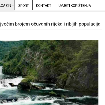
GAZIN
SPORT
KONTAKT
UVJETI KORIŠTENJA
većim brojem očuvanih rijeka i ribljih populacija