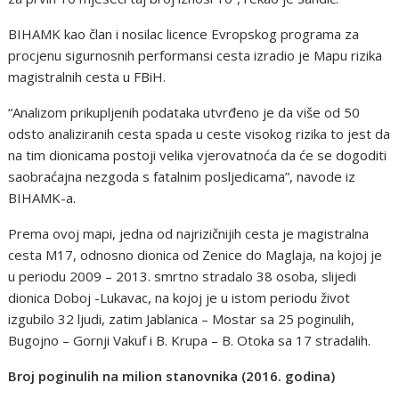
BIHAMK kao član i nosilac licence Evropskog programa za
procjenu sigurnosnih performansi cesta izradio je Mapu rizika
magistralnih cesta u FBiH.
“Analizom prikupljenih podataka utvrđeno je da više od 50
odsto analiziranih cesta spada u ceste visokog rizika to jest da
na tim dionicama postoji velika vjerovatnoća da će se dogoditi
saobraćajna nezgoda s fatalnim posljedicama”, navode iz
BIHAMK-a.
Prema ovoj mapi, jedna od najrizičnijih cesta je magistralna
cesta M17, odnosno dionica od Zenice do Maglaja, na kojoj je
u periodu 2009 – 2013. smrtno stradalo 38 osoba, slijedi
dionica Doboj -Lukavac, na kojoj je u istom periodu život
izgubilo 32 ljudi, zatim Jablanica – Mostar sa 25 poginulih,
Bugojno – Gornji Vakuf i B. Krupa – B. Otoka sa 17 stradalih.
Broj poginulih na milion stanovnika (2016. godina)