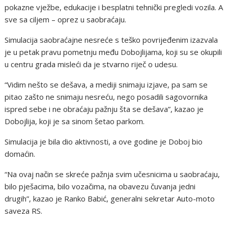
pokazne vježbe, edukacije i besplatni tehnički pregledi vozila. A
sve sa ciljem – oprez u saobraćaju.
Simulacija saobraćajne nesreće s teško povrijeđenim izazvala
je u petak pravu pometnju među Dobojlijama, koji su se okupili
u centru grada misleći da je stvarno riječ o udesu.
“Vidim nešto se dešava, a mediji snimaju izjave, pa sam se
pitao zašto ne snimaju nesreću, nego posadili sagovornika
ispred sebe i ne obraćaju pažnju šta se dešava”, kazao je
Dobojlija, koji je sa sinom šetao parkom.
Simulacija je bila dio aktivnosti, a ove godine je Doboj bio
domaćin.
“Na ovaj način se skreće pažnja svim učesnicima u saobraćaju,
bilo pješacima, bilo vozačima, na obavezu čuvanja jedni
drugih”, kazao je Ranko Babić, generalni sekretar Auto-moto
saveza RS.