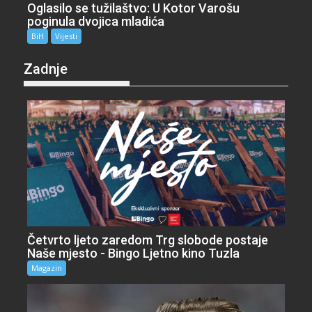
Oglasilo se tužilaštvo: U Kotor Varošu
poginula dvojica mladića
BiH
Vijesti
Zadnje
Četvrto ljeto zaredom Trg slobode postaje
Naše mjesto - Bingo Ljetno kino Tuzla
Magazin