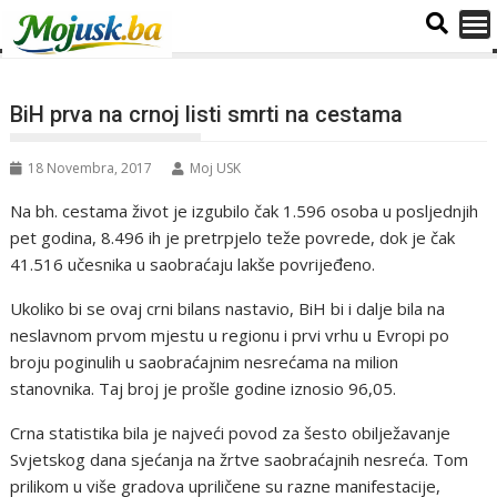
BiH prva na crnoj listi smrti na cestama
18 Novembra, 2017
Moj USK
Na bh. cestama život je izgubilo čak 1.596 osoba u posljednjih
pet godina, 8.496 ih je pretrpjelo teže povrede, dok je čak
41.516 učesnika u saobraćaju lakše povrijeđeno.
Ukoliko bi se ovaj crni bilans nastavio, BiH bi i dalje bila na
neslavnom prvom mjestu u regionu i prvi vrhu u Evropi po
broju poginulih u saobraćajnim nesrećama na milion
stanovnika. Taj broj je prošle godine iznosio 96,05.
Crna statistika bila je najveći povod za šesto obilježavanje
Svjetskog dana sjećanja na žrtve saobraćajnih nesreća. Tom
prilikom u više gradova upriličene su razne manifestacije,