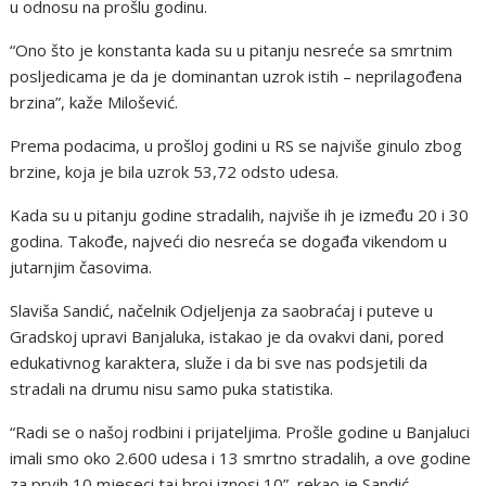
u odnosu na prošlu godinu.
“Ono što je konstanta kada su u pitanju nesreće sa smrtnim
posljedicama je da je dominantan uzrok istih – neprilagođena
brzina”, kaže Milošević.
Prema podacima, u prošloj godini u RS se najviše ginulo zbog
brzine, koja je bila uzrok 53,72 odsto udesa.
Kada su u pitanju godine stradalih, najviše ih je između 20 i 30
godina. Takođe, najveći dio nesreća se događa vikendom u
jutarnjim časovima.
Slaviša Sandić, načelnik Odjeljenja za saobraćaj i puteve u
Gradskoj upravi Banjaluka, istakao je da ovakvi dani, pored
edukativnog karaktera, služe i da bi sve nas podsjetili da
stradali na drumu nisu samo puka statistika.
“Radi se o našoj rodbini i prijateljima. Prošle godine u Banjaluci
imali smo oko 2.600 udesa i 13 smrtno stradalih, a ove godine
za prvih 10 mjeseci taj broj iznosi 10”, rekao je Sandić.