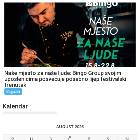
Naše mjesto za naše ljude: Bingo Group svojim
uposlenicima posvećuje posebno lijep festivalski
trenutak
Magazin
Kalendar
AUGUST 2026
P
U
S
Č
P
S
N