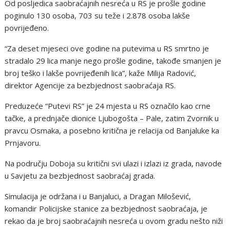
Od posljedica saobraćajnih nesreća u RS je prošle godine
poginulo 130 osoba, 703 su teže i 2.878 osoba lakše
povrijeđeno.
“Za deset mjeseci ove godine na putevima u RS smrtno je
stradalo 29 lica manje nego prošle godine, takođe smanjen je
broj teško i lakše povrijeđenih lica”, kaže Milija Radović,
direktor Agencije za bezbjednost saobraćaja RS.
Preduzeće “Putevi RS” je 24 mjesta u RS označilo kao crne
tačke, a prednjače dionice Ljubogošta – Pale, zatim Zvornik u
pravcu Osmaka, a posebno kritična je relacija od Banjaluke ka
Prnjavoru.
Na području Doboja su kritični svi ulazi i izlazi iz grada, navode
u Savjetu za bezbjednost saobraćaj grada.
Simulacija je održana i u Banjaluci, a Dragan Milošević,
komandir Policijske stanice za bezbjednost saobraćaja, je
rekao da je broj saobraćajnih nesreća u ovom gradu nešto niži