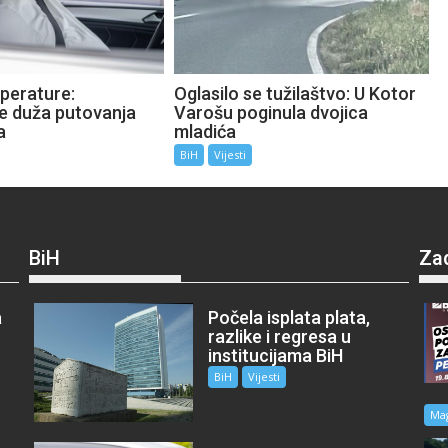
perature:
Oglasilo se tužilaštvo: U Kotor
te duža putovanja
Varošu poginula dvojica
a
mladića
BiH
Vijesti
BiH
Za
a
Počela isplata plata,
razlike i regresa u
institucijama BiH
BiH
Vijesti
Ma