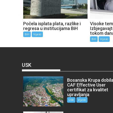
Počela isplata plata, razlike i
Visoke tem
regresa u institucijama BiH
Izbjegavaj
tokom dan
BiH
Vijesti
BiH
Vijesti
USK
Bosanska Krupa dobil
CAF Effective User
certifikat za kvalitet
upravljanja
USK
Vijesti