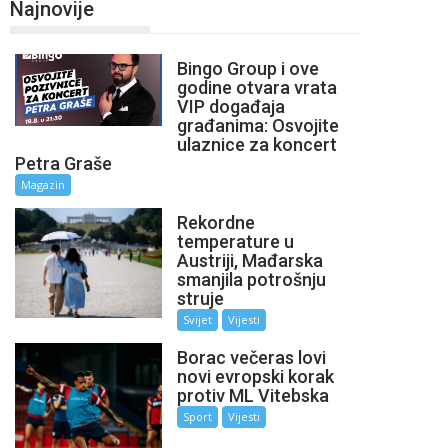
Najnovije
Bingo Group i ove
godine otvara vrata
VIP događaja
građanima: Osvojite
ulaznice za koncert
Petra Graše
Magazin
Rekordne
temperature u
Austriji, Mađarska
smanjila potrošnju
struje
Svijet
Vijesti
Borac večeras lovi
novi evropski korak
protiv ML Vitebska
Sport
Vijesti