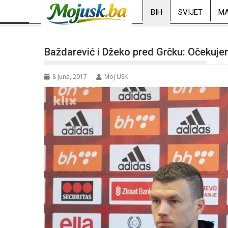
BIH
SVIJET
MA
Baždarević i Džeko pred Grčku: Očekujem
8 Juna, 2017
Moj USK