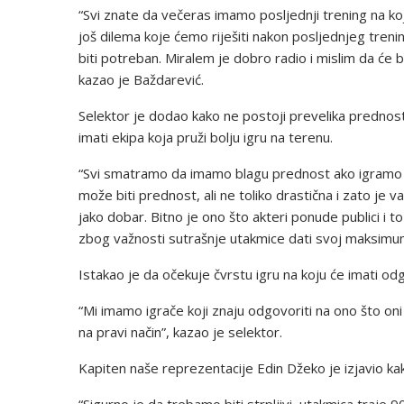
“Svi znate da večeras imamo posljednji trening na ko
još dilema koje ćemo riješiti nakon posljednjeg trenin
biti potreban. Miralem je dobro radio i mislim da će bi
kazao je Baždarević.
Selektor je dodao kako ne postoji prevelika predno
imati ekipa koja pruži bolju igru na terenu.
“Svi smatramo da imamo blagu prednost ako igramo kod
može biti prednost, ali ne toliko drastična i zato je v
jako dobar. Bitno je ono što akteri ponude publici i t
zbog važnosti sutrašnje utakmice dati svoj maksimum
Istakao je da očekuje čvrstu igru na koju će imati od
“Mi imamo igrače koji znaju odgovoriti na ono što oni
na pravi način”, kazao je selektor.
Kapiten naše reprezentacije Edin Džeko je izjavio kako