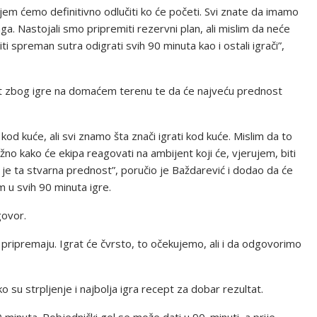
jem ćemo definitivno odlučiti ko će početi. Svi znate da imamo
ga. Nastojali smo pripremiti rezervni plan, ali mislim da neće
ti spreman sutra odigrati svih 90 minuta kao i ostali igrači”,
st zbog igre na domaćem terenu te da će najveću prednost
 kuće, ali svi znamo šta znači igrati kod kuće. Mislim da to
ažno kako će ekipa reagovati na ambijent koji će, vjerujem, biti
o je ta stvarna prednost”, poručio je Baždarević i dodao da će
 u svih 90 minuta igre.
govor.
 pripremaju. Igrat će čvrsto, to očekujemo, ali i da odgovorimo
 su strpljenje i najbolja igra recept za dobar rezultat.