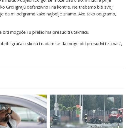
0 minuta. Pobjednički gol se može dati u 90. minuti, a prije
o Grci igraju defanzivno i na kontre. Ne trebamo biti svoj
je je da mi odigramo kako najbolje znamo. Ako tako odigramo,
e biti moguće i u prekidima presuditi utakmicu.
brih igrača u skoku i nadam se da mogu biti presudni i za nas”,