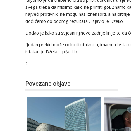
“Sigurno je da trebamo biti strpljivi, utakmica traje 9
svega treba da mislimo kako ne primiti gol. Znamo kak
najveći protivnik, ne mogu nas iznenaditi, a najbitni
doći ćemo do dobrog rezultata”, izjavio je Džeko.
Dodao je kako su svjesni njihove zadnje linije te da ć
“Jedan prekid može odlučiti utakmicu, imamo dosta do
istakao je Džeko.- piše klix.
BiH
Povezane objave