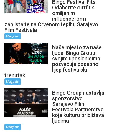
Bingo Festival Fits:
Odaberite outfit s
omiljenim
influencerom i
zablistajte na Crvenom tepihu Sarajevo
Film Festivala
Magazin
Naše mjesto za naše
ljude: Bingo Group
svojim uposlenicima
posvećuje posebno
lijep festivalski
trenutak
Magazin
Bingo Group nastavlja
sponzorstvo
Sarajevo Film
Festivala Partnerstvo
koje kulturu približava
ljudima
Magazin