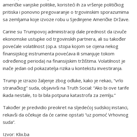
američke vanjske politike, koristeći ih za vršenje političkog
pritiska i ponovno pregovaranje o trgovinskim sporazumima
sa zemljama koje izvoze robu u Sjedinjene Američke Države.
Carine su Trumpovoj administraciji dale prednost da izvuče
ekonomske ustupke od trgovinskih partnera, ali su također
povećale volatilnost (op.a. stopa kojom se cijena nekog
finansijskog instrumenta povećava ili smanjuje tokom
određenog perioda) na finansijskim tržištima. Volatilnost je
inače jedan od pokazatelja rizika u kontekstu investiranja.
Trump je izrazio žaljenje zbog odluke, kako je rekao, “vrlo
stranačkog” suda, objavivši na Truth Social: “Ako bi ove tarife
ikada nestale, to bi bila potpuna katastrofa za zemlju.”
Također je predvidio preokret na sljedećoj sudskoj instanci,
rekavši da očekuje da će carine opstati “uz pomoć Vrhovnog
suda”.
Izvor: Klix.ba