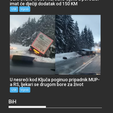
imat će dječiji dodatak od 150 KM
USK
Vijesti
U nesreći kod Ključa poginuo pripadnik MUP-
a RS, ljekari se drugom bore za život
USK
Vijesti
BiH