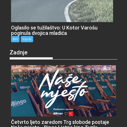
Oglasilo se tužilaštvo: U Kotor Varošu
poginula dvojica mladića
BiH
Vijesti
Zadnje
Četvrto ljeto zaredom Trg slobode postaje