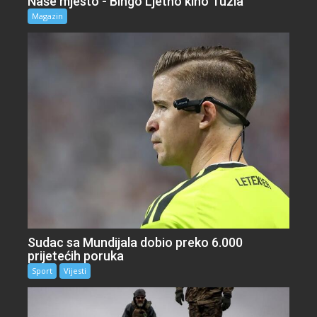
Naše mjesto - Bingo Ljetno kino Tuzla
Magazin
Sudac sa Mundijala dobio preko 6.000
prijetećih poruka
Sport
Vijesti