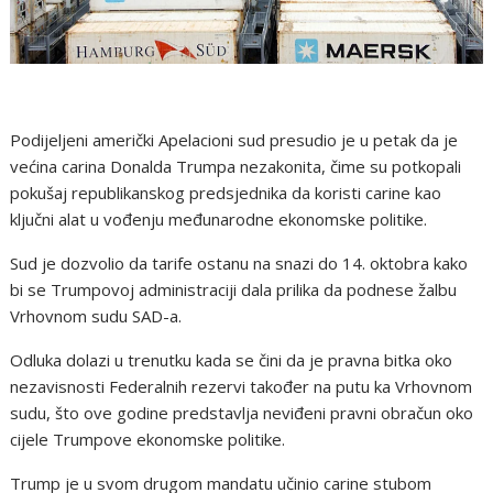
Podijeljeni američki Apelacioni sud presudio je u petak da je
većina carina Donalda Trumpa nezakonita, čime su potkopali
pokušaj republikanskog predsjednika da koristi carine kao
ključni alat u vođenju međunarodne ekonomske politike.
Sud je dozvolio da tarife ostanu na snazi ​​do 14. oktobra kako
bi se Trumpovoj administraciji dala prilika da podnese žalbu
Vrhovnom sudu SAD-a.
Odluka dolazi u trenutku kada se čini da je pravna bitka oko
nezavisnosti Federalnih rezervi također na putu ka Vrhovnom
sudu, što ove godine predstavlja neviđeni pravni obračun oko
cijele Trumpove ekonomske politike.
Trump je u svom drugom mandatu učinio carine stubom